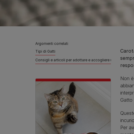
Argomenti correlati
Carota
Tipi di Gatti
sempre
Consigli e articoli per adottare e accogliere un Pet
respo
Non è 
abbian
interp
Gatto 
Queste
incuri
Per av