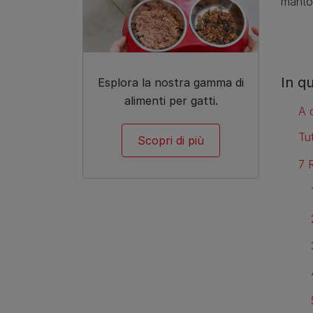
manto 
In q
Esplora la nostra gamma di
alimenti per gatti.
A 
Tut
Scopri di più
7 R