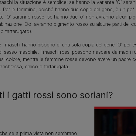
maschi la situazione è semplice: se hanno la variante ‘O’ saran
. Per le femmine, poiché hanno due copie del gene, è un po' 
te ‘O’ saranno rosse, se hanno due ‘o’ non avranno alcun pi
binazione ‘Oo’ avranno pigmento rosso su alcune parti del co
 o tartarugato).
 i maschi hanno bisogno di una sola copia del gene ‘O’ per ess
i sesso maschile. I maschi rossi possono nascere da madri ro
iasi colore, mentre le femmine rosse devono avere un padre 
anch’essa, calico o tartarugata.
ti i gatti rossi sono soriani?
nche se a prima vista non sembrano