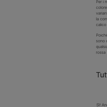
Per i 
colore
varian
la com
calico
Poiché
sono d
quals
rossa 
Tut
Sì! A