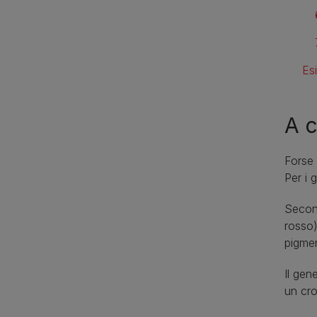
Esi
A c
Forse 
Per i 
Second
rosso)
pigmen
Il gen
un cr