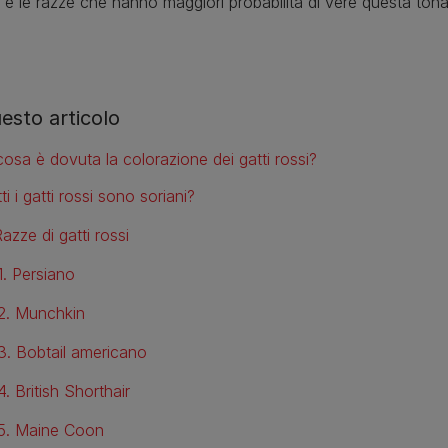
e le razze che hanno maggiori probabilità di vere questa tonal
uesto articolo
cosa è dovuta la colorazione dei gatti rossi?
ti i gatti rossi sono soriani?
azze di gatti rossi
1. Persiano
2. Munchkin
3. Bobtail americano
4. British Shorthair
5. Maine Coon