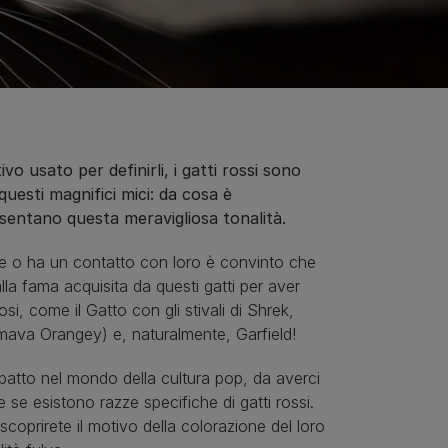
o usato per definirli, i gatti rossi sono
uesti magnifici mici: da cosa è
esentano questa meravigliosa tonalità.
osce o ha un contatto con loro è convinto che
a fama acquisita da questi gatti per aver
si, come il Gatto con gli stivali di Shrek,
amava Orangey) e, naturalmente, Garfield!
atto nel mondo della cultura pop, da averci
e se esistono razze specifiche di gatti rossi.
coprirete il motivo della colorazione del loro