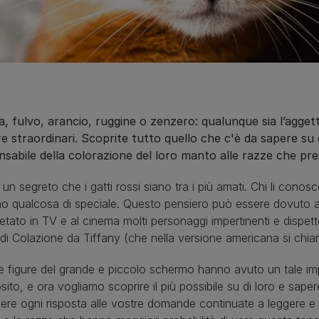
, fulvo, arancio, ruggine o zenzero: qualunque sia l’aggettiv
 straordinari. Scoprite tutto quello che c'è da sapere su q
nsabile della colorazione del loro manto alle razze che pr
un segreto che i gatti rossi siano tra i più amati. Chi li con
o qualcosa di speciale. Questo pensiero può essere dovuto all
retato in TV e al cinema molti personaggi impertinenti e dispetto
di Colazione da Tiffany (che nella versione americana si chi
 figure del grande e piccolo schermo hanno avuto un tale imp
osito, e ora vogliamo scoprire il più possibile su di loro e saper
ere ogni risposta alle vostre domande continuate a leggere e s