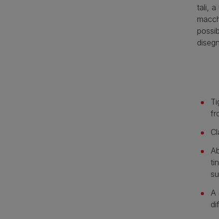
tali, 
macchi
possib
disegn
Ti
fr
Cl
Ab
ti
su
A 
di