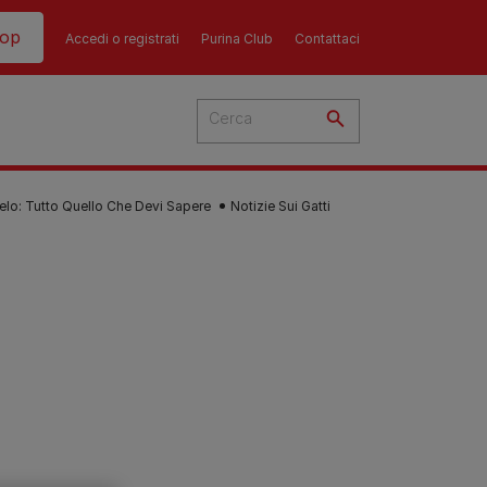
hop
Accedi o registrati
Purina Club
Contattaci
elo: Tutto Quello Che Devi Sapere
Notizie Sui Gatti
del
cato
 i
 del
più
Consigli
Guida all'alimentazione
sull'alimentazione del
i
dei gatti​
ti
ù
cane​
re i
La dieta del tuo gatto è una
re?