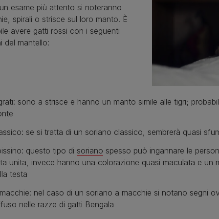
a un esame più attento si noteranno
e, spirali o strisce sul loro manto. È
ile avere gatti rossi con i seguenti
i del mantello:
grati: sono a strisce e hanno un manto simile alle tigri; prob
onte
assico: se si tratta di un soriano classico, sembrerà quasi sf
issino: questo tipo di
soriano
spesso può ingannare le persone
nta unita, invece hanno una colorazione quasi maculata e un 
lla testa
macchie: nel caso di un soriano a macchie si notano segni ova
ffuso nelle razze di gatti Bengala