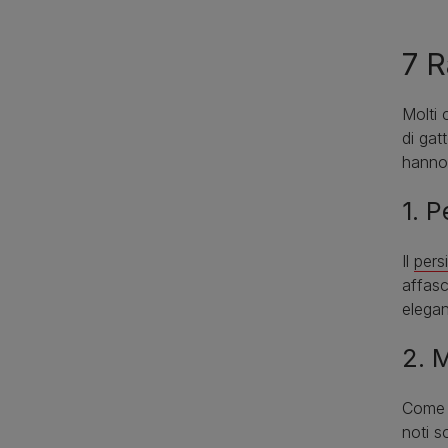
7 R
Molti 
di gat
hanno 
1. P
Il
pers
affasc
elegan
2. 
Come i
noti s