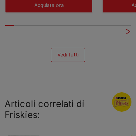
Acquista ora
A
Vedi tutti
Articoli correlati di
Friskies: