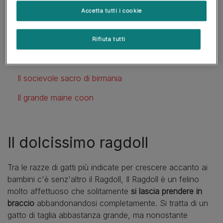
Accetta tutti i cookie
In questo articolo
Rifiuta tutti
Il dolcissimo ragdoll
Il socievole sacro di birmania
Il grande maine coon
Il dolcissimo ragdoll
Tra le razze di gatti più indicate per crescere accanto ai
bambini c'è senz'altro il Ragdoll, Il Ragdoll è un felino
molto affettuoso che solitamente
si lascia prendere in
braccio
abbandonandosi completamente. Si tratta di un
gatto di taglia abbastanza grande, ma nonostante