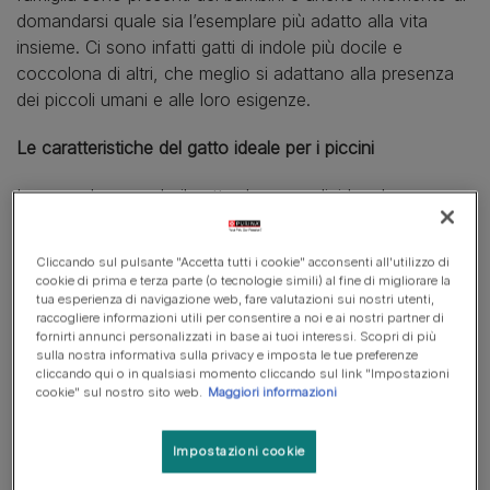
domandarsi quale sia l’esemplare più adatto alla vita
insieme. Ci sono infatti gatti di indole più docile e
coccolona di altri, che meglio si adattano alla presenza
dei piccoli umani e alle loro esigenze.
Le caratteristiche del gatto ideale per i piccini
In generale, quando il gatto deve condividere la casa
con dei bambini, è bene prediligere
razze dal
temperamento calmo e paziente, dall'indole pacifica e
Cliccando sul pulsante "Accetta tutti i cookie" acconsenti all'utilizzo di
affettuosa
. Questo perché avere a che fare con i piccoli
cookie di prima e terza parte (o tecnologie simili) al fine di migliorare la
umani significa spesso trovarsi ad avere a che fare con
tua esperienza di navigazione web, fare valutazioni sui nostri utenti,
raccogliere informazioni utili per consentire a noi e ai nostri partner di
rumori forti, movimenti bruschi e manipolazioni in cui la
fornirti annunci personalizzati in base ai tuoi interessi. Scopri di più
forza non è sempre dosata nel modo giusto. Per questo
sulla nostra informativa sulla privacy e imposta le tue preferenze
cliccando qui o in qualsiasi momento cliccando sul link "Impostazioni
motivo non è consigliabile scegliere gatti paurosi, dal
cookie" sul nostro sito web.
Maggiori informazioni
carattere dominante o molto territoriali, solitari e
indipendenti. In tutti i casi il medico veterinario saprà
Impostazioni cookie
sicuramente darti un aiuto nella scelta della razza di gatto
più adatta alla convivenza con i bambini.