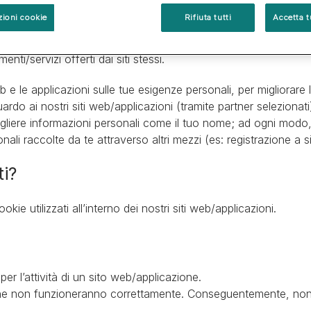
Tipi di gatto
okies?
Pro Plan Veterinary Diets
Pro Plan Veterinary Diets
Vedi tutti gli articoli sui gat
Vedi tutti i consigli nutrizio
Vedi tutti i consigli nutrizi
Guida alle razze
ioni cookie
Rifiuta tutti
Accetta t
Purina One
Purina One
Trova il nome per il tuo gatto
a funzionalità dei nostri siti web e/o applicazioni e avere una m
Vedi tutti i brand
Vedi tutti i nostri brand
enti/servizi offerti dai siti stessi.
b e le applicazioni sulle tue esigenze personali, per migliorare 
uardo ai nostri siti web/applicazioni (tramite partner selezion
ogliere informazioni personali come il tuo nome; ad ogni modo
li raccolte da te attraverso altri mezzi (es: registrazione a si
ti?
kie utilizzati all’interno dei nostri siti web/applicazioni.
r l’attività di un sito web/applicazione.
ione non funzioneranno correttamente. Conseguentemente, non