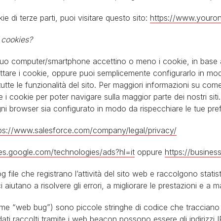
okie di terze parti, puoi visitare questo sito:
https://www.youron
 cookies?
 tuo computer/smartphone accettino o meno i cookie, in base al
ttare i cookie, oppure puoi semplicemente configurarlo in mod
te le funzionalità del sito. Per maggiori informazioni su come i
 cookie per poter navigare sulla maggior parte dei nostri siti. 
 ogni browser sia configurato in modo da rispecchiare le tue pre
ps://www.salesforce.com/company/legal/privacy/
cies.google.com/technologies/ads?hl=it
oppure
https://busines
 file che registrano l’attività del sito web e raccolgono statist
utano a risolvere gli errori, a migliorare le prestazioni e a ma
me “web bug”) sono piccole stringhe di codice che tracciano
I dati raccolti tramite i web beacon possono essere gli indirizzi