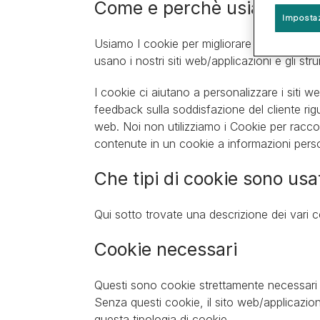
Tipi di cane
Come e perchè usiamo I co
Piccola
Salute dei cuccioli
Guida alle razze
Impostaz
Grande
Gruppi di razze
Usiamo I cookie per migliorare l’utilizzo e l
usano i nostri siti web/applicazioni e gli strum
I cookie ci aiutano a personalizzare i siti we
feedback sulla soddisfazione del cliente rig
web. Noi non utilizziamo i Cookie per racc
contenute in un cookie a informazioni persona
Che tipi di cookie sono usa
Qui sotto trovate una descrizione dei vari coo
Cookie necessari
Questi sono cookie strettamente necessari pe
Senza questi cookie, il sito web/applicaz
questa tipologia di cookie.