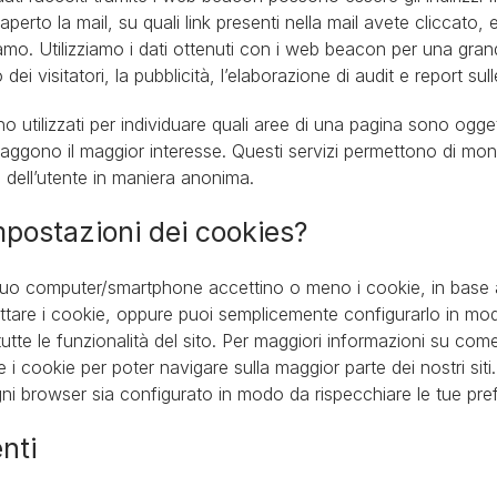
erto la mail, su quali link presenti nella mail avete cliccato, 
amo. Utilizziamo i dati ottenuti con i web beacon per una grande
io dei visitatori, la pubblicità, l’elaborazione di audit e report s
no utilizzati per individuare quali aree di una pagina sono ogge
aggono il maggior interesse. Questi servizi permettono di monito
dell’utente in maniera anonima.
postazioni dei cookies?
 tuo computer/smartphone accettino o meno i cookie, in base al
ttare i cookie, oppure puoi semplicemente configurarlo in mod
te le funzionalità del sito. Per maggiori informazioni su come i
 cookie per poter navigare sulla maggior parte dei nostri siti. 
 ogni browser sia configurato in modo da rispecchiare le tue pre
nti