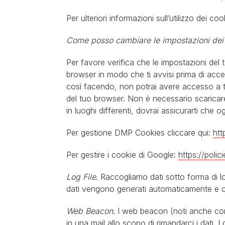
Per ulteriori informazioni sull’utilizzo dei co
Come posso cambiare le impostazioni dei
Per favore verifica che le impostazioni del
browser in modo che ti avvisi prima di acce
così facendo, non potrai avere accesso a tut
del tuo browser. Non è necessario scaricare i
in luoghi differenti, dovrai assicurarti che
Per gestione DMP Cookies cliccare qui:
htt
Per gestire i cookie di Google:
https://poli
Log File
. Raccogliamo dati sotto forma di log
dati vengono generati automaticamente e ci ai
Web Beacon
. I web beacon (noti anche co
in una mail allo scopo di rimandarci i dati. 