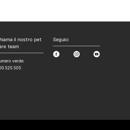
hiama il nostro pet
Seguici
are team
facebook
instagram
youtube
umero verde:
00.525.505