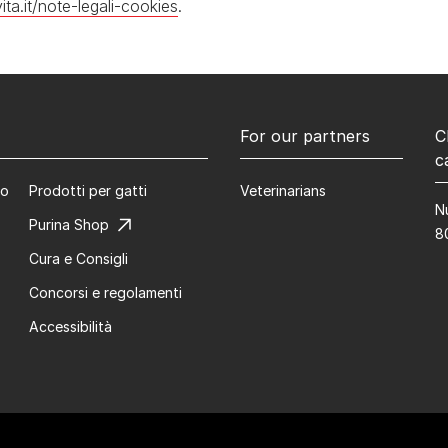
ta.it/note-legali-cookies
.
For our partners
C
c
co
Prodotti per gatti
Veterinarians
N
Purina Shop
8
Cura e Consigli
Concorsi e regolamenti
Accessibilità