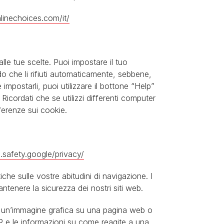
linechoices.com/it/
le tue scelte. Puoi impostare il tuo
o che li rifiuti automaticamente, sebbene,
mpostarli, puoi utilizzare il bottone “Help”
Ricordati che se utilizzi differenti computer
ferenze sui cookie.
s.safety.google/privacy/
iche sulle vostre abitudini di navigazione. I
ntenere la sicurezza dei nostri siti web.
 un’immagine grafica su una pagina web o
 IP e le informazioni su come reagite a una