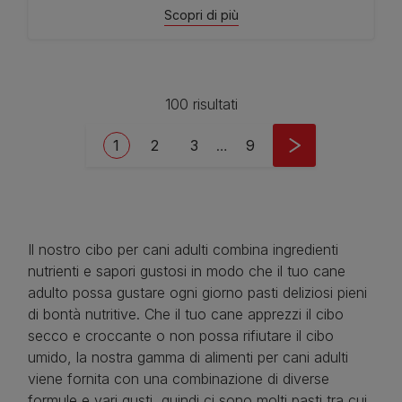
Scopri di più
100 risultati
Pagination
Current page
Page
Page
Last page
1
2
3
…
9
Il nostro cibo per cani adulti combina ingredienti
nutrienti e sapori gustosi in modo che il tuo cane
adulto possa gustare ogni giorno pasti deliziosi pieni
di bontà nutritive. Che il tuo cane apprezzi il cibo
secco e croccante o non possa rifiutare il cibo
umido, la nostra gamma di alimenti per cani adulti
viene fornita con una combinazione di diverse
formule e vari gusti, quindi ci sono molti pasti tra cui