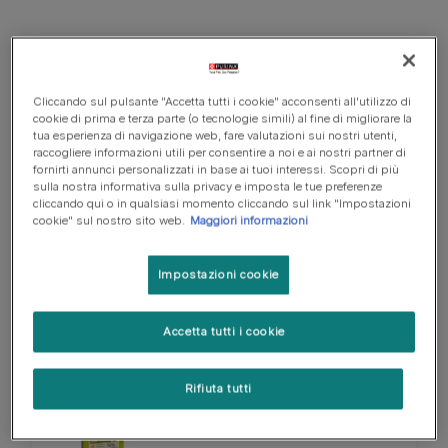
FRISKIES DOG
Secco
Cliccando sul pulsante "Accetta tutti i cookie" acconsenti all'utilizzo di
cookie di prima e terza parte (o tecnologie simili) al fine di migliorare la
FRISKIES Cane Crocchette
tua esperienza di navigazione web, fare valutazioni sui nostri utenti,
Adulto - Con Manzo, Cereali
raccogliere informazioni utili per consentire a noi e ai nostri partner di
fornirti annunci personalizzati in base ai tuoi interessi. Scopri di più
e verdure
sulla nostra informativa sulla privacy e imposta le tue preferenze
cliccando qui o in qualsiasi momento cliccando sul link "Impostazioni
cookie" sul nostro sito web.
Maggiori informazioni
Scopri di più
Impostazioni cookie
DOG CHOW
Secco
Accetta tutti i cookie
Rifiuta tutti
PURINA® Dog Chow®Cane
Crocchette con Pollo