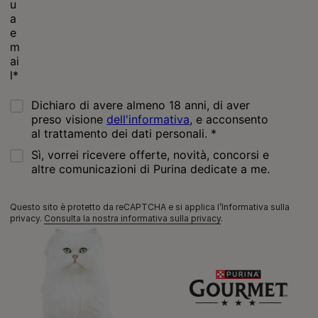
Chiama il nostro pet care team
Numero verde: 800.525.505
Segnalazioni
Note Legali
Privacy
Cookies
Sitemap
Netiquette
Questo sito è protetto da reCAPTCHA e si applica l’Informativa sulla
privacy.
Consulta la nostra informativa sulla privacy
.
©Reg. Trademark of Nestlé S.A.
Codice Fiscale e Partita I.V.A. 10805410965