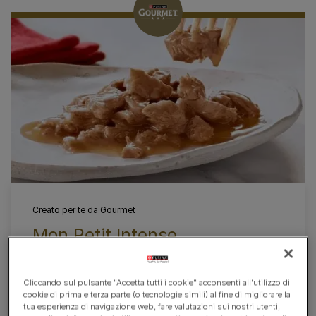
Scopri la
gamma di
Gourmet
Cibo per gatti dal palato raffinato! Sette diverse
gamme di prodotti per viziare il tuo gatto.
Creato per te da
Gourmet
Mon Petit Intense
Il massimo del gusto in una porzione perfetta.
Cliccando sul pulsante "Accetta tutti i cookie" acconsenti all'utilizzo di
Raffinati filettini cotti in una deliziosa salsa per
cookie di prima e terza parte (o tecnologie simili) al fine di migliorare la
un pasto sublime per il tuo gatto intenditore.
tua esperienza di navigazione web, fare valutazioni sui nostri utenti,