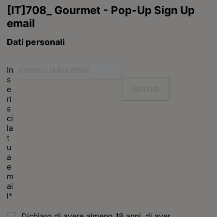
Purina
For our partners
Seguici
facebook
instagram
youtube
Chiama il nostro pet care team
Numero verde: 800.525.505