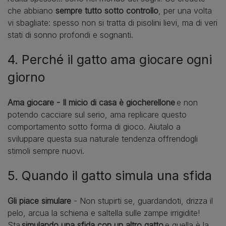
che abbiano
sempre tutto sotto controllo
, per una volta
vi sbagliate: spesso non si tratta di pisolini lievi, ma di veri
stati di sonno profondi e sognanti.
4. Perché il gatto ama giocare ogni
giorno
Ama giocare - Il micio di casa è giocherellone
e non
potendo cacciare sul serio, ama replicare questo
comportamento sotto forma di gioco. Aiutalo a
sviluppare questa sua naturale tendenza offrendogli
stimoli sempre nuovi.
5. Quando il gatto simula una sfida
Gli piace simulare
- Non stupirti se, guardandoti, drizza il
pelo, arcua la schiena e saltella sulle zampe irrigidite!
Sta
simulando una sfida con un altro gatto
e quella è la