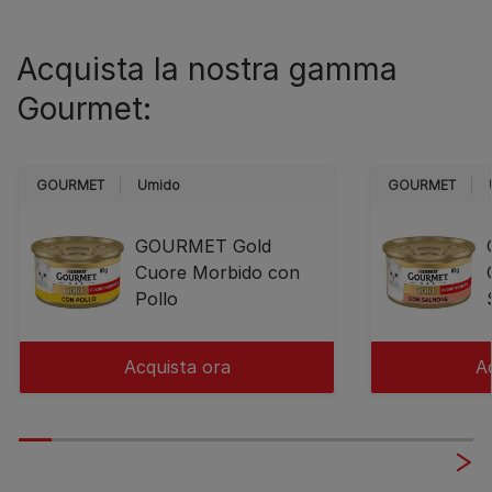
Acquista la nostra gamma
Gourmet:
GOURMET
Umido
GOURMET
GOURMET Gold
Cuore Morbido con
Pollo
Acquista ora
A