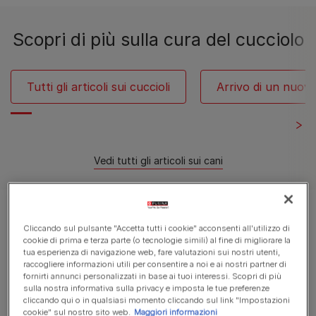
Scopri di più sulla cura del cucciolo
Tutti gli articoli sui cuccioli
Arrivo di un nuov
Vedi tutti gli articoli sui cani
Stai visualizzando 12 di 14 risultati
Cliccando sul pulsante "Accetta tutti i cookie" acconsenti all'utilizzo di
cookie di prima e terza parte (o tecnologie simili) al fine di migliorare la
Articoli di tendenza
tua esperienza di navigazione web, fare valutazioni sui nostri utenti,
raccogliere informazioni utili per consentire a noi e ai nostri partner di
fornirti annunci personalizzati in base ai tuoi interessi. Scopri di più
sulla nostra informativa sulla privacy e imposta le tue preferenze
cliccando qui o in qualsiasi momento cliccando sul link "Impostazioni
Salute dei cuccioli di cane
cookie" sul nostro sito web.
Maggiori informazioni