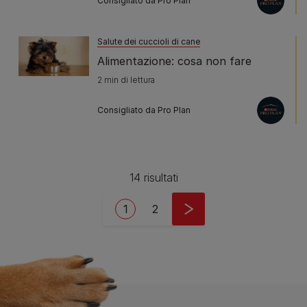
Consigliato da Pro Plan
Salute dei cuccioli di cane
Alimentazione: cosa non fare
2 min di lettura
Consigliato da Pro Plan
14 risultati
Pagination
Current page
Page
1
2