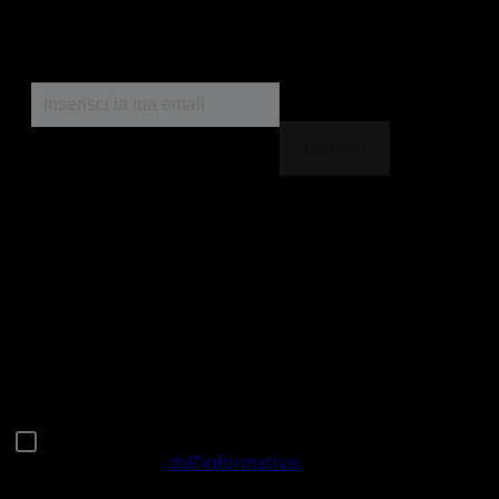
For our partners
Seguici
facebook
instagram
youtube
Chiama il nostro pet care team
Numero verde: 800.525.505
Segnalazioni
Note Legali
Privacy
Cookies
Sitemap
Netiquette