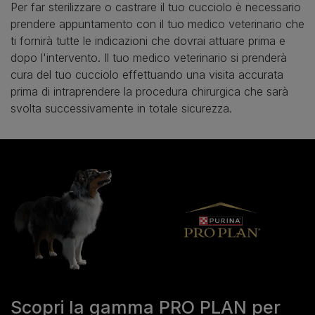
Per far sterilizzare o castrare il tuo cucciolo è necessario
prendere appuntamento con il tuo medico veterinario che
ti fornirà tutte le indicazioni che dovrai attuare prima e
dopo l'intervento. Il tuo medico veterinario si prenderà
cura del tuo cucciolo effettuando una visita accurata
prima di intraprendere la procedura chirurgica che sarà
svolta successivamente in totale sicurezza.
Scopri la gamma PRO PLAN per