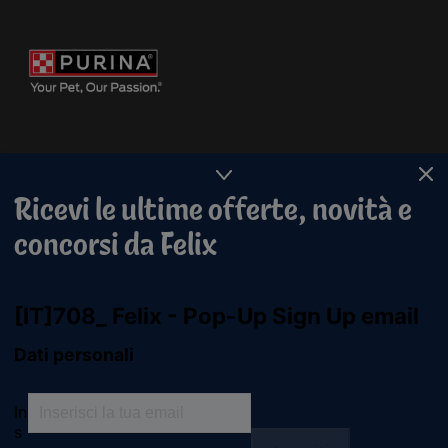
Ricevi le ultime offerte, novità e
concorsi da Felix
Purina
For our partners
Seguici