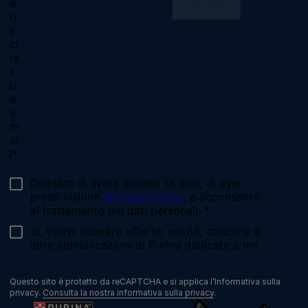
facebook
instagram
youtube
Chiama il nostro pet care team
Numero verde: 800.525.505
Segnalazioni
Note Legali
Privacy
Cookies
Sitemap
Netiquette
Questo sito è protetto da reCAPTCHA e si applica l’Informativa sulla
privacy.
Consulta la nostra informativa sulla privacy
.