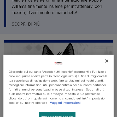
Felix e il cantante di fama internazionale Robbie
Williams finalmente insieme per intrattenervi con
musica, divertimento e marachelle!
SCOPRI DI PIÙ
Cliccando sul pulsante "Accetta tutti i cookie" acconsenti all'utilizzo di
cookie di prima e terza parte (o tecnologie simili) al fine di migliorare la
tua esperienza di navigazione web, fare valutazioni sui nostri utenti,
raccogliere informazioni utili per consentire a noi e ai nostri partner di
fornirti annunci personalizzati in base ai tuoi interessi. Scopri di più
sulla nostra informativa sulla privacy e imposta le tue preferenze
cliccando qui o in qualsiasi momento cliccando sul link "Impostazioni
Fettine al vapore
cookie" sul nostro sito web.
Maggiori informazioni
Tenere e squisite fettine cotte a vapore per
Impostazioni cookie