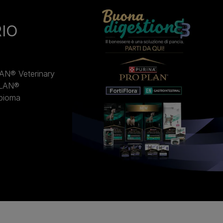
RIO
AN® Veterinary
PLAN®
obioma