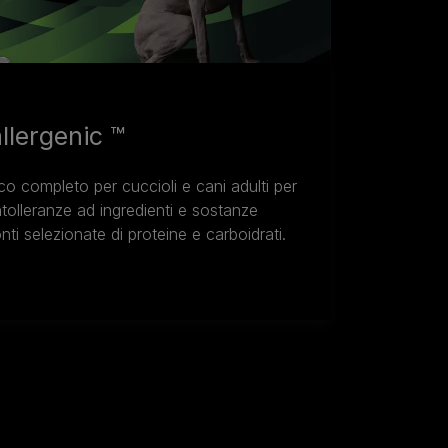
lergenic ™
co completo per cuccioli e cani adulti per
intolleranze ad ingredienti e sostanze
onti selezionate di proteine e carboidrati.