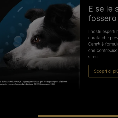
E se le 
fossero 
I nostri espert
durata che prev
Care® è formula
che contribuisc
stress.
Scopri di pi