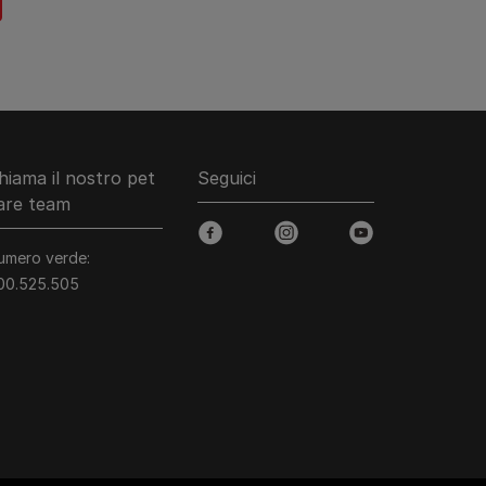
hiama il nostro pet
Seguici
are team
facebook
instagram
youtube
umero verde:
00.525.505