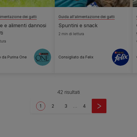
limentazione dei gatti
Guida all'alimentazione dei gatti
 e alimenti dannosi
Spuntini e snack
ti
2 min di lettura
tura
o da Purina One
Consigliato da Felix
42 risultati
Current page
Page
Page
Last page
1
2
3
…
4