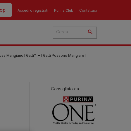
hop
Accedi o registrati
Purina Club
Contattaci
osa Mangiano I Gatti?
I Gatti Possono Mangiare Il
del
Consigliato da
cato
 i
 del
più
Consigli
Guida all'alimentazione
sull'alimentazione del
i
dei gatti​
ti
ù
cane​
re i
La dieta del tuo gatto è una
re?