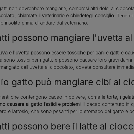
gatti non dovrebbero mangiarle, compresi altri dolci al cioccol
ccolato, chiamate il veterinario e chiedetegli consiglio
. Tenetel
o insolito prima di andare dal veterinario.
atti possono mangiare l'uvetta a
uva e l'uvetta possono essere tossiche per cani e gatti e caus
ta sono tossici per i gatti, e possono causare loro gravi danni 
mangiato dell'uvetta al cioccolato, dovete consultare immedi
mio gatto può mangiare cibi al c
limenti che contengono cacao in polvere, come
le torte, i gelat
o causare al gatto fastidi e problemi
. Il cacao contenuto in 
ro e lattosio, che sono pesanti per lo stomaco del gatto e po
atti possono bere il latte al cioc