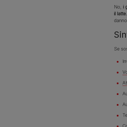
No,
i
il latte
danno
Sin
Se sos
Ir
V
At
Au
Au
Te
Co