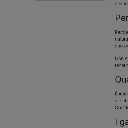
bevand
Per
Perché
natura
può po
Non è 
tenerl
Qua
È impo
metabo
Questo
I g