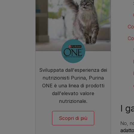
Co
Co
Sviluppata dall'esperienza dei
nutrizionisti Purina, Purina
ONE è una linea di prodotti
dall'elevato valore
nutrizionale.
I g
Scopri di più
No, no
adatto