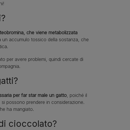
ni!
i?
teobromina, che viene metabolizzata
 un accumulo tossico della sostanza, che
tica.
to per avere problemi, quindi cercate di
 compagnia.
atti?
ssaria per far star male un gatto
, poiché il
e si possono prendere in considerazione.
o che ha mangiato.
di cioccolato?