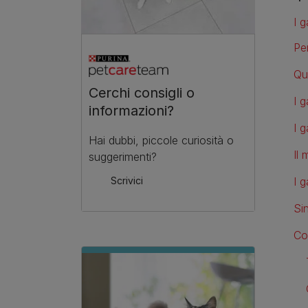
I 
Per
Qu
Cerchi consigli o
I 
informazioni?
I 
Hai dubbi, piccole curiosità o
Il
suggerimenti?
I g
Scrivici
Si
Co