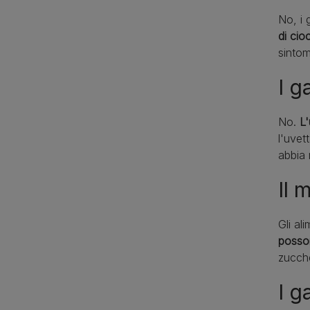
No, i 
di cio
sintom
I g
No.
L'
l'uvet
abbia 
Il 
Gli a
posson
zucche
I g