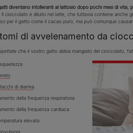
 gatti diventano intolleranti al lattosio dopo pochi mesi di vi
. Il cioccolato è diluito nel latte, che tuttavia contiene anche
so per il gatto come il cacao puro, ma può comunque causare
tomi di avvelenamento da ciocco
pettate che il vostro gatto abbia mangiato del cioccolato, fat
requietezza
omito
tacchi di diarrea
mento della frequenza respiratoria
mento della frequenza cardiaca
mperatura elevata
nvulsioni