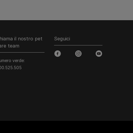
hiama il nostro pet
Seguici
are team
facebook
instagram
youtube
umero verde:
00.525.505