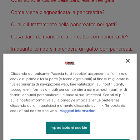
Come viene diagnosticata la pancreatite?
Qual è il trattamento della pancreatite nei gatti?
Cosa dare da mangiare a un gatto con pancreatite?
In quanto tempo si riprenderà un gatto con pancreatite?
Che cos'è la pancreatite nei
Cliccando sul pulsante "Accetta tutti i cookie" acconsenti all'utilizzo di
cookie di prima e terza parte (o tecnologie simili) al fine di migliorare la
tua esperienza di navigazione web, fare valutazioni sui nostri utenti,
gatti?
raccogliere informazioni utili per consentire a noi e ai nostri partner di
fornirti annunci personalizzati in base ai tuoi interessi. Scopri di più
sulla nostra informativa sulla privacy e imposta le tue preferenze
Il pancreas produce enzimi digestivi che aiutano a
cliccando qui o in qualsiasi momento cliccando sul link "Impostazioni
scomporre gli alimenti. In un pancreas sano, questi enzimi
cookie" sul nostro sito web.
Maggiori informazioni
vengono attivati solo dopo aver raggiunto l'intestino
tenue.
In un gatto con pancreatite, gli enzimi si attivano
Impostazioni cookie
quando sono ancora nel pancreas
, portando