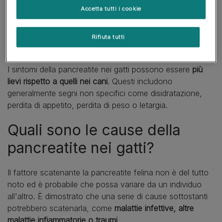
all'autodigestione e all'infiammazione dell'organo.
Accetta tutti i cookie
Quali sono i sintomi della
Rifiuta tutti
pancreatite nei gatti?
I sintomi della pancreatite nei gatti possono essere
più
lievi rispetto a quelli nei cani
. Questi includono
generalmente segni non specifici come disidratazione,
perdita di appetito, perdita di peso o letargia.
Quali sono le cause della
pancreatite nei gatti?
Il fattore scatenante la pancreatite felina non è del tutto
noto ed è probabile che possa variare da un individuo
all'altro. È dimostrato che una serie di cause sottostanti
potrebbero scatenarla, come
malattie infettive, altre
malattie infiammatorie o traumi
.