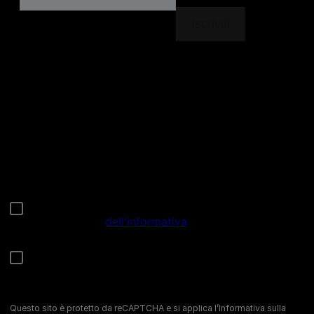
Seguici
facebook
instagram
youtube
Chiama il nostro pet care team
Numero verde: 800.525.505
Segnalazioni
Note Legali
Privacy
Cookies
Sitemap
Netiquette
Questo sito è protetto da reCAPTCHA e si applica l’Informativa sulla