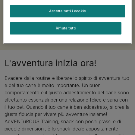
primo all'ultimo snack
Accetta tutti i cookie
Gli Snack AdVENTuROUS offrono una varietà di
sticks, strips e nuggets dalla consistenza ruvida e dai
Rifiuta tutti
gusti selvaggi come cinghiale, bufalo e cervo, per
vivere ogni giorno il gusto dell'avventura. ​
L'avventura inizia ora!
Evadere dalla routine e liberare lo spirito di avventura tuo
e del tuo cane è molto importante. Un buon
comportamento e il giusto addestramento del cane sono
altrettanto essenziali per una relazione felice e sana con
il tuo pet. Quando il tuo cane è ben addestrato, si crea la
giusta fiducia per vivere più avventure insieme!
AdVENTuROUS Training, snack con pochi grassi e di
piccole dimensioni, è lo snack ideale appositamente