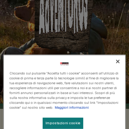
Purina Adventuros:
pronti per una Nuova
Cliccando sul pulsante "Accetta tutti i cookie" acconsenti all'utilizzo di
cookie di prima e terza parte (o tecnologie simili) al fine di migliorare la
Avventura?
tua esperienza di navigazione web, fare valutazioni sui nostri utenti,
raccogliere informazioni utili per consentire a noi e ai nostri partner di
fornirti annunci personalizzati in base ai tuoi interessi. Scopri di più
sulla nostra informativa sulla privacy e imposta le tue preferenze
cliccando qui o in qualsiasi momento cliccando sul link "Impostazioni
cookie" sul nostro sito web.
Maggiori informazioni
Semplicemente deliziosi, dal
Impostazioni cookie