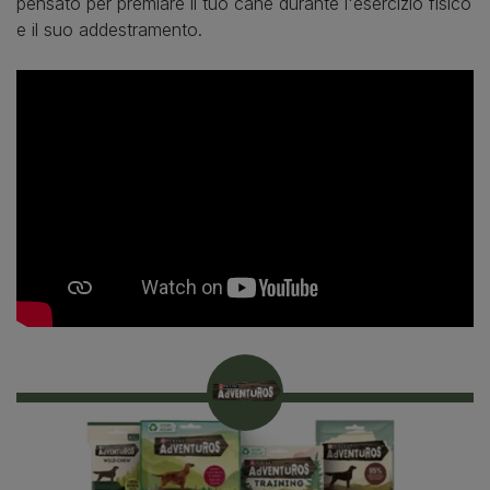
pensato per premiare il tuo cane durante l'esercizio fisico
e il suo addestramento.