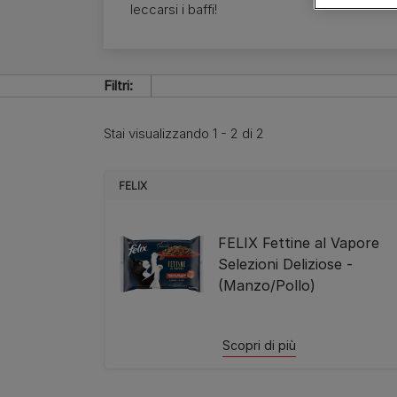
Tipi di cane
Piccola
leccarsi i baffi!
Salute dei cuccioli
Guida alle razze
Grande
Gruppi di razze
Filtri:
Stai visualizzando 1 - 2 di 2
FELIX
FELIX Fettine al Vapore
Selezioni Deliziose -
(Manzo/Pollo)
Scopri di più