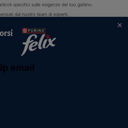
rticoli specifici sulle esigenze del tuo gattino.
ensati dal nostro team di esperti.
ti e offerte sui nostri brand.
orsi
a nostra newsletter
hiama il nostro pet
Seguici
are team
facebook
instagram
youtube
umero verde:
00.525.505