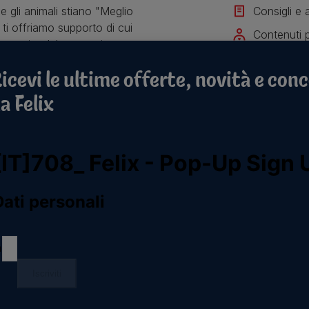
 gli animali stiano "Meglio
Consigli e a
ti offriamo supporto di cui
Contenuti p
 crescita del tuo gattino.
Per te scon
icevi le ultime offerte, novità e conc
Iscriviti all
a Felix
Registrati
For our partners
C
c
co
Prodotti per gatti
Veterinarians
N
Purina Shop
8