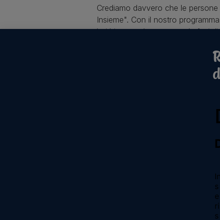
Crediamo davvero che le persone e
Insieme". Con il nostro programma 
hai bisogno durante tutte le fasi di
R
d
Purina
Accogli un nuovo ami
Chi siamo