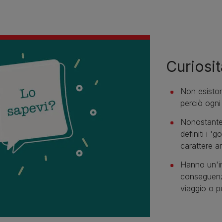
Curiosit
Non esisto
perciò ogni
Nonostante 
definiti i '
carattere a
Hanno un'in
conseguenz
viaggio o p