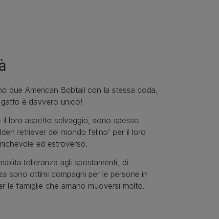
à
no due American Bobtail con la stessa coda,
 gatto è davvero unico!
il loro aspetto selvaggio, sono spesso
golden retriever del mondo felino' per il loro
michevole ed estroverso.
solita tolleranza agli spostamenti, di
a sono ottimi compagni per le persone in
er le famiglie che amano muoversi molto.