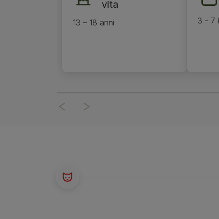
vita
3 - 7 
13 – 18 anni