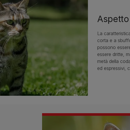
Aspetto
La caratteristi
corta e a sbuff
possono essere
essere dritte, 
metà della coda
ed espressivi, c