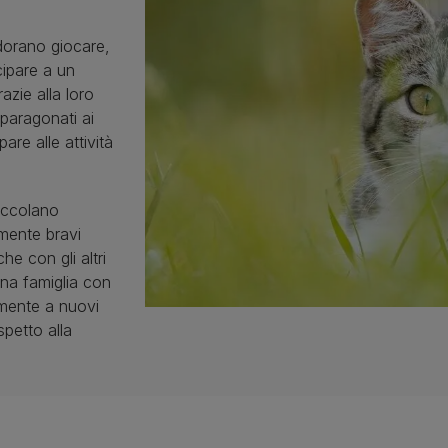
dorano giocare,
ecipare a un
azie alla loro
 paragonati ai
pare alle attività
occolano
rmente bravi
e con gli altri
 una famiglia con
ilmente a nuovi
spetto alla