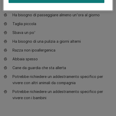
fisico
Ha bisogno di passeggiare almeno un'ora al giorno
Taglia piccola
Sbava un po'
Ha bisogno di una pulizia a giorni alterni
Razza non ipoallergenica
Abbaia spesso
Cane da guardia che sta allerta
Potrebbe richiedere un addestramento specifico per
vivere con altri animali da compagnia
Potrebbe richiedere un addestramento specifico per
vivere con i bambini