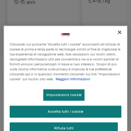
5,4–9,1 kg
12–15 anni
Cliccando sul pulsante "Accetta tutti i cookie" acconsenti all'utilizzo di
cookie di prima e terza parte (o tecnologie simili) al fine di migliorare la
tua esperienza di navigazione web, fare valutazioni sui nostri utenti,
raccogliere informazioni utili per consentire a noi e ai nostri partner di
fornirti annunci personalizzati in base ai tuoi interessi. Scopri di più
sulla nostra informativa sulla privacy e imposta le tue preferenze
cliccando qui o in qualsiasi momento cliccando sul link "Impostazioni
cookie" sul nostro sito web.
Maggiori informazioni
Cosa ti serve sapere
Impostazioni cookie
Cane adatto a proprietari esperti
Accetta tutti i cookie
Richiede un adeguato addestramento
Rifiuta tutti
Preferisce passeggiate energiche con qualche esercizio