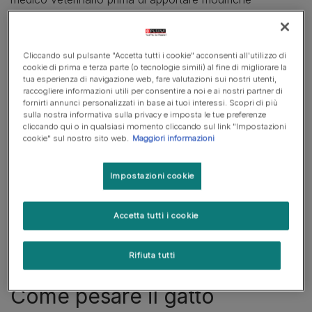
all'alimentazione del tuo gatto perché l’aumento di peso
potrebbe essere causato da diversi fattori. Per maggiori
informazioni, dai un'occhiata a queste indicazioni:
Cliccando sul pulsante "Accetta tutti i cookie" acconsenti all'utilizzo di
‘
Valutare le condizioni fisiche del tuo gatto
’.
cookie di prima e terza parte (o tecnologie simili) al fine di migliorare la
tua esperienza di navigazione web, fare valutazioni sui nostri utenti,
raccogliere informazioni utili per consentire a noi e ai nostri partner di
fornirti annunci personalizzati in base ai tuoi interessi. Scopri di più
sulla nostra informativa sulla privacy e imposta le tue preferenze
In questo articolo
cliccando qui o in qualsiasi momento cliccando sul link "Impostazioni
cookie" sul nostro sito web.
Maggiori informazioni
Come pesare il gatto
Impostazioni cookie
Come aiutare il tuo gatto a perdere peso
No alle diete “fai da te”
Accetta tutti i cookie
Come gestire l’obesità nei gatti con l’esercizio fisico
Rifiuta tutti
Come pesare il gatto