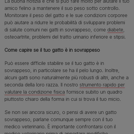
La buona notizia è che si può fare molto per aiutare il tuo
amico felino a mantenere il suo peso sotto controllo.
Monitorare il peso del gatto e le sue condizioni corporee
può aiutare a ridurre le probabilità di sviluppare problemi
di salute comuni nei gatti in sovrappeso, come
diabete
,
osteoartrite, problemi del tratto urinario inferiore e stipsi.
Come capire se il tuo gatto è in sovrappeso
Può essere difficile stabilire se il tuo gatto è in
sovrappeso, in particolare se ha il pelo lungo. Inoltre,
alcuni gatti sono naturalmente più robusti di altri, anche a
seconda della loro razza. Il nostro
strumento rapido per
valutare la condizione fisica
fornisce subito un quadro
piuttosto chiaro della forma in cui si trova il tuo micio.
Se non sei ancora sicuro, o pensi di avere un gatto
sovrappeso, parlane comunque sempre con il tuo
medico veterinario. È importante confrontarsi con il
medico veterinario prima di apportare modifiche