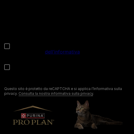
Chiama il nostro pet care team
Numero verde: 800.525.505
Segnalazioni
Note Legali
Privacy
Cookies
Sitemap
Netiquette
Questo sito è protetto da reCAPTCHA e si applica l’Informativa sulla
privacy.
Consulta la nostra informativa sulla privacy
.
©Reg. Trademark of Nestlé S.A.
Codice Fiscale e Partita I.V.A. 10805410965