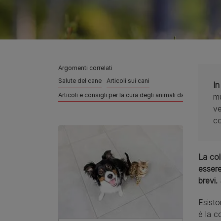
Argomenti correlati
Salute del cane
Articoli sui cani
In
Articoli e consigli per la cura degli animali da compagnia
mu
ve
co
La col
essere
brevi.
Esisto
è la c