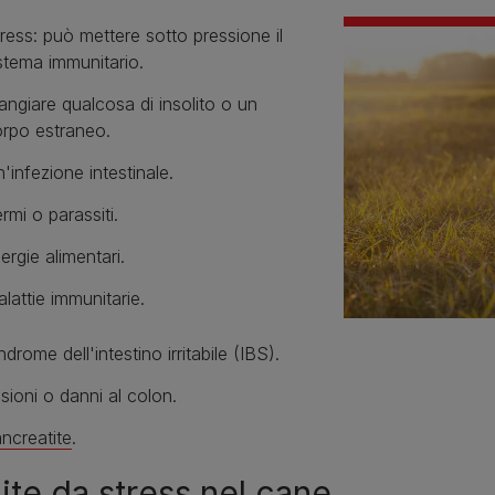
ress: può mettere sotto pressione il
stema immunitario.
ngiare qualcosa di insolito o un
rpo estraneo.
'infezione intestinale.
rmi o parassiti.
lergie alimentari.
lattie immunitarie.
ndrome dell'intestino irritabile (IBS).
sioni o danni al colon.
ncreatite
.
ite da stress nel cane