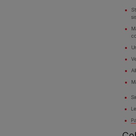
St
si
Ma
co
Un
Ve
Al
Ma
Si
Le
Pa
Col