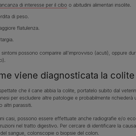
ncanza di interesse per il cibo
o abitudini alimentari insolite.
rdita di peso.
ggiore flatulenza.
targia.
 sintomi possono comparire all'improvviso (acuti), oppure dura
i).
e viene diagnosticata la colite
pettate che il cane abbia la colite, portatelo subito dal veterina
nesi per escludere altre patologie e probabilmente richiederà 
 altri parassiti.
uni casi, possono essere effettuate anche radiografie e/o ecog
ruzioni nel tratto digestivo. Per cercare di identificare la ca
del sangue, colonscopie o biopsie del colon.