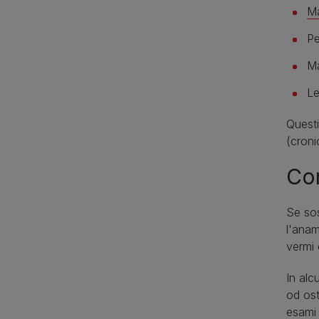
Ma
Pe
Ma
Le
Questi
(cronic
Com
Se sos
l'anam
vermi o
In alc
od ost
esami 