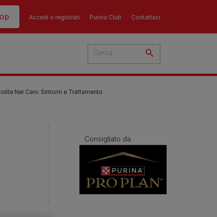
hop
Accedi o registrati
Purina Club
Contattaci
olite Nei Cani: Sintomi e Trattamento
Consigliato da
del
cato
 i
 del
più
Consigli
Guida all'alimentazione
sull'alimentazione del
i
dei gatti​
ti
ù
cane​
re i
La dieta del tuo gatto è una
re?