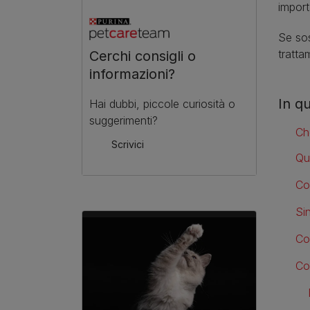
import
Se sos
tratta
Cerchi consigli o
informazioni?
In q
Hai dubbi, piccole curiosità o
suggerimenti?
Ch
Scrivici
Qu
Co
Sin
Co
Com