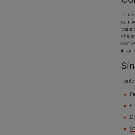
La col
cambia
visite
che sc
condiz
il can
Sin
I sint
Fe
Fe
Do
St