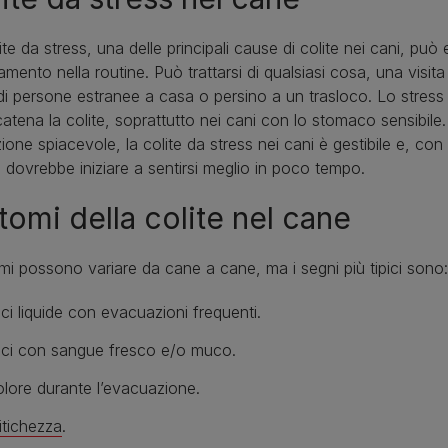
ite da stress, una delle principali cause di colite nei cani, può
mento nella routine. Può trattarsi di qualsiasi cosa, una visit
 di persone estranee a casa o persino a un trasloco. Lo stres
atena la colite, soprattutto nei cani con lo stomaco sensibil
ione spiacevole, la colite da stress nei cani è gestibile e, con i
e dovrebbe iniziare a sentirsi meglio in poco tempo.
tomi della colite nel cane
omi possono variare da cane a cane, ma i segni più tipici sono:
ci liquide con evacuazioni frequenti.
ci con sangue fresco e/o muco.
lore durante l’evacuazione.
itichezza
.