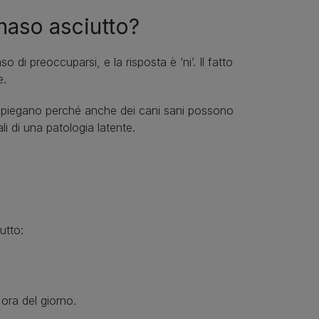
 naso asciutto?
 di preoccuparsi, e la risposta è ‘ni’. Il fatto
e.
si spiegano perché anche dei cani sani possono
li di una patologia latente.
utto:
ora del giorno.