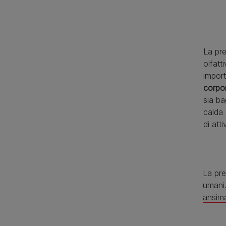
La pr
olfatt
impor
corpo
sia ba
calda
di atti
La pre
umani.
ansim