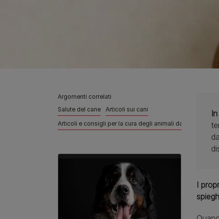
Argomenti correlati
Salute del cane
Articoli sui cani
In
Articoli e consigli per la cura degli animali da compagnia
te
da
di
I prop
spiegh
Quando