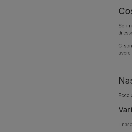
Cos
Se il 
di ess
Ci son
avere 
Nas
Ecco a
Vari
Il nas