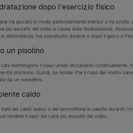
dratazione dopo l'esercizio fisico
cane ha giocato in modo particolarmente intenso o ha svolto un'a
ia più asciutto del solito a causa della disidratazione. Assicu
in abbondanza, ma soprattutto durante e dopo il gioco o l'eser
o un pisolino
 cani mantengono il naso umido leccandolo continuamente. Na
mentre dormono. Quindi, se notate che il naso del vostro cane 
ato da un sonnellino.
iente caldo
 tratti del caldo estivo o del termosifone in salotto durante l'
può rendere il naso del cane più asciutto del solito.