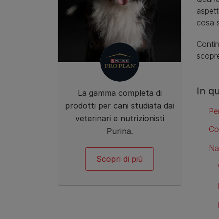
aspett
cosa s
Contin
scopre
In q
La gamma completa di
prodotti per cani studiata dai
Pe
veterinari e nutrizionisti
Co
Purina.
Na
Scopri di più