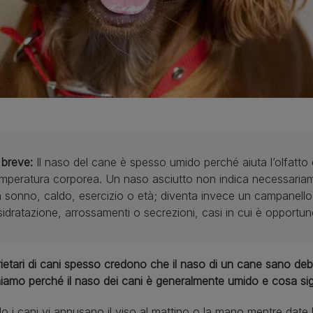
 breve:
Il naso del cane è spesso umido perché aiuta l’olfatto 
mperatura corporea. Un naso asciutto non indica necessaria
 sonno, caldo, esercizio o età; diventa invece un campanello
sidratazione, arrossamenti o secrezioni, casi in cui è opportuno
rietari di cani spesso credono che il naso di un cane sano de
iamo perché il naso dei cani è generalmente umido e cosa sig
 i cani vi annusano il viso al mattino o la mano mentre date