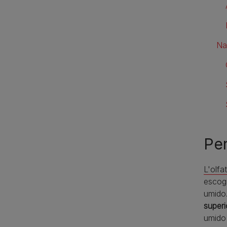
Na
Per
L'olfa
escogi
umido
superi
umido