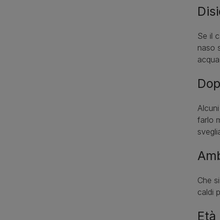
Disi
Se il 
naso s
acqua 
Dop
Alcuni
farlo 
svegli
Amb
Che si
caldi 
Età