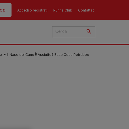
hop
Accedi o registrati
Purina Club
Contattaci
e
Il Naso del Cane È Asciutto? Ecco Cosa Potrebbe
del
cato
 i
 del
più
Consigli
Guida all'alimentazione
sull'alimentazione del
i
dei gatti​
ti
ù
cane​
re i
La dieta del tuo gatto è una
re?