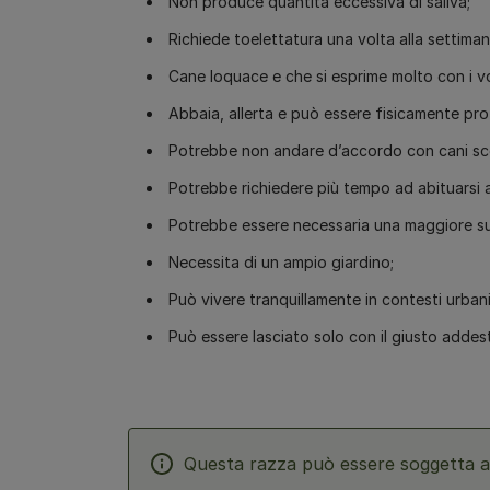
Non produce quantità eccessiva di saliva;
Richiede toelettatura una volta alla settiman
Cane loquace e che si esprime molto con i vo
Abbaia, allerta e può essere fisicamente prot
Potrebbe non andare d’accordo con cani sco
Potrebbe richiedere più tempo ad abituarsi a 
Potrebbe essere necessaria una maggiore sup
Necessita di un ampio giardino;
Può vivere tranquillamente in contesti urbani
Può essere lasciato solo con il giusto adde
Questa razza può essere soggetta a 