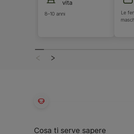
vita
Le fe
8–10 anni
masch
Cosa ti serve sapere