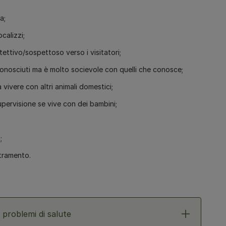
a;
calizzi;
ettivo/sospettoso verso i visitatori;
nosciuti ma è molto socievole con quelli che conosce;
vivere con altri animali domestici;
ervisione se vive con dei bambini;
;
stramento.
problemi di salute