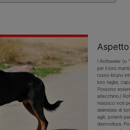
Aspetto
I Rottweiler (o 
per il loro man
rosso-bruno inte
loro taglia, cap
Possono essere 
arlecchino.I Ro
massicci noti p
delimitate di t
agili, potenti p
disinvoltura. P