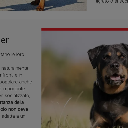
tigrato o arlecc
ler
tano le loro
 naturalmente
nfronti e in
a popolare anche
 è importante
n socializzato,
rtanza della
ciolo non deve
 adatta a un