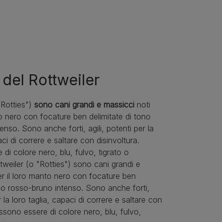
 del Rottweiler
"Rotties")
sono cani grandi e massicci
noti
to nero con focature ben delimitate di tono
nso. Sono anche forti, agili, potenti per la
aci di correre e saltare con disinvoltura.
di colore nero, blu, fulvo, tigrato o
ttweiler (o "Rotties") sono cani grandi e
er il loro manto nero con focature ben
ono rosso-bruno intenso. Sono anche forti,
er la loro taglia, capaci di correre e saltare con
ossono essere di colore nero, blu, fulvo,