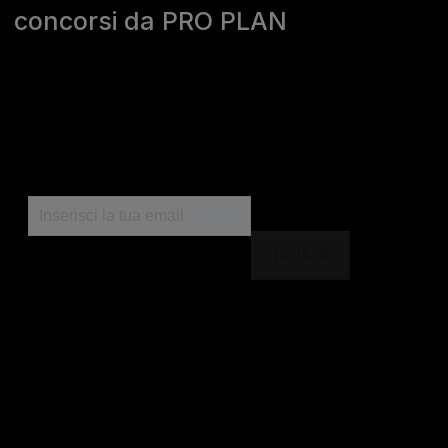
concorsi da PRO PLAN
Purina
For our partners
Seguici
facebook
instagram
youtube
Chiama il nostro pet care team
Numero verde: 800.525.505