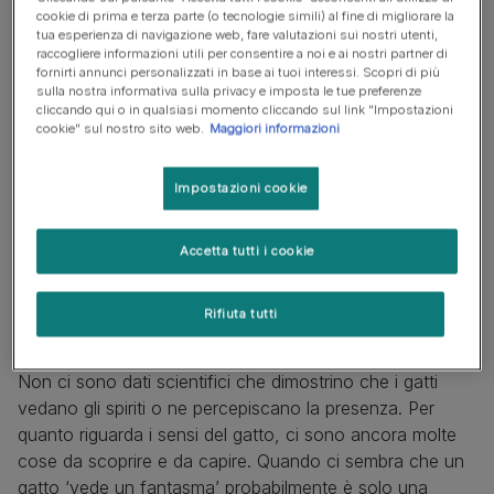
cookie di prima e terza parte (o tecnologie simili) al fine di migliorare la
tua esperienza di navigazione web, fare valutazioni sui nostri utenti,
raccogliere informazioni utili per consentire a noi e ai nostri partner di
fornirti annunci personalizzati in base ai tuoi interessi. Scopri di più
sulla nostra informativa sulla privacy e imposta le tue preferenze
cliccando qui o in qualsiasi momento cliccando sul link "Impostazioni
cookie" sul nostro sito web.
Maggiori informazioni
Impostazioni cookie
Accetta tutti i cookie
Rifiuta tutti
Non ci sono dati scientifici che dimostrino che i gatti
vedano gli spiriti o ne percepiscano la presenza. Per
quanto riguarda i sensi del gatto, ci sono ancora molte
cose da scoprire e da capire. Quando ci sembra che un
gatto ‘vede un fantasma’ probabilmente è solo una