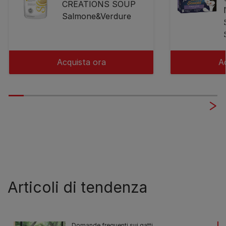
CREATIONS SOUP
Salmone&Verdure
Acquista ora
A
Articoli di tendenza
Domande frequenti sui gatti