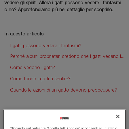
vedere gli spiriti. Allora i gatti possono vedere i fantasmi
o no? Approfondiamo più nel dettaglio per scoprirlo.
In questo articolo
I gatti possono vedere i fantasmi?
Perchè alcuni proprietari credono che i gatti vedano i fantasmi?
Come vedono i gatti?
Come fanno i gatti a sentire?
Quando le azioni di un gatto devono preoccupare?
I gatti possono vedere i
fantasmi?
Cliccando sul pulsante "Accetta tutti i cookie" acconsenti all'utilizzo di