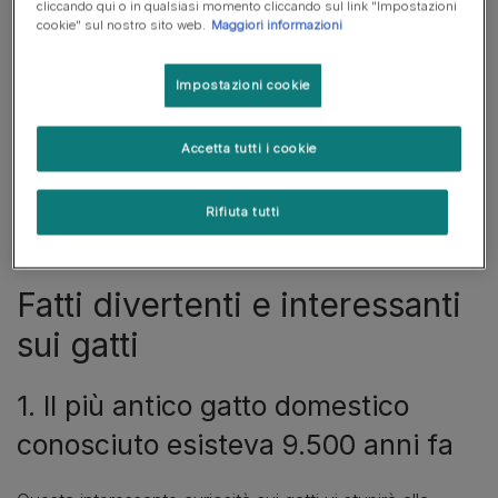
cliccando qui o in qualsiasi momento cliccando sul link "Impostazioni
cookie" sul nostro sito web.
Maggiori informazioni
10. I gatti domestici condividono il 95,6% del loro patrimonio genetico con le tigri
11. Un gatto domestico può raggiungere una velocità di 30 miglia orarie
Impostazioni cookie
12. Il gatto più vecchio del mondo aveva 38 anni!
Accetta tutti i cookie
13. Il record per le fusa più rumorose è di 67,8db(A)
14. Il gatto Didga può eseguire 24 trucchi in un minuto
Rifiuta tutti
Fatti divertenti e interessanti
sui gatti
1. Il più antico gatto domestico
conosciuto esisteva 9.500 anni fa