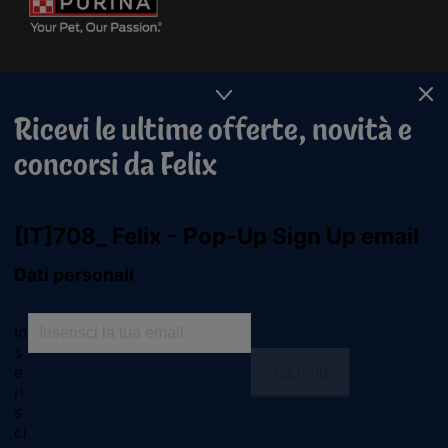
Ricevi le ultime offerte, novità e
concorsi da Felix
Purina
For our partners
Seguici
facebook
instagram
youtube