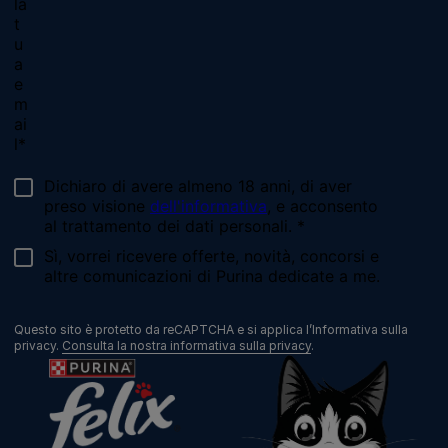
Chiama il nostro pet care team
Numero verde: 800.525.505
Segnalazioni
Note Legali
Privacy
Cookies
Sitemap
Netiquette
Questo sito è protetto da reCAPTCHA e si applica l’Informativa sulla
privacy.
Consulta la nostra informativa sulla privacy
.
©Reg. Trademark of Nestlé S.A.
Codice Fiscale e Partita I.V.A. 10805410965