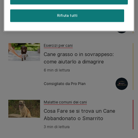
Benessere - Il contatto fisico
2 min di lettura
Rifiuta tutti
Consigliato da Pro Plan
Esercizi per cani
Cane grasso o in sovrappeso:
come aiutarlo a dimagrire
6 min di lettura
Consigliato da Pro Plan
Malattie comuni dei cani
Cosa Fare se si trova un Cane
Abbandonato o Smarrito
3 min di lettura