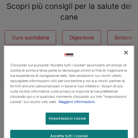
Scopri più consigli per la salute del
cane
Cura quotidiana
Digestione
Sintomi c
Cliccando sul pulsante "Accetta tutti i cookie" acconsenti all'utilizzo di
Vedi tutti gli articoli sui cani
cookie di prima e terza parte (o tecnologie simili) al fine di migliorare la
tua esperienza di navigazione web, fare valutazioni sui nostri utenti,
raccogliere informazioni utili per consentire a noi e ai nostri partner di
fornirti annunci personalizzati in base ai tuoi interessi. Scopri di più
sulla nostra informativa sulla privacy e imposta le tue preferenze
Stai visualizzando 8 di 92 risultati
cliccando qui o in qualsiasi momento cliccando sul link "Impostazioni
cookie" sul nostro sito web.
Maggiori informazioni
Articoli di tendenza
Impostazioni cookie
Cani con esigienze specifiche
Accetta tutti i cookie