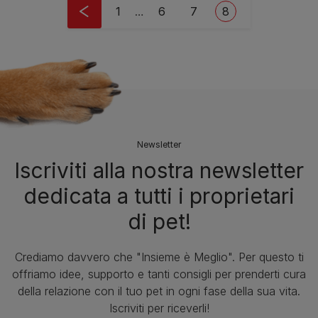
Pagination
First page
Page
Page
Current page
1
…
6
7
8
Newsletter
Iscriviti alla nostra newsletter
dedicata a tutti i proprietari
di pet!
Crediamo davvero che "Insieme è Meglio". Per questo ti
offriamo idee, supporto e tanti consigli per prenderti cura
della relazione con il tuo pet in ogni fase della sua vita.
Iscriviti per riceverli!