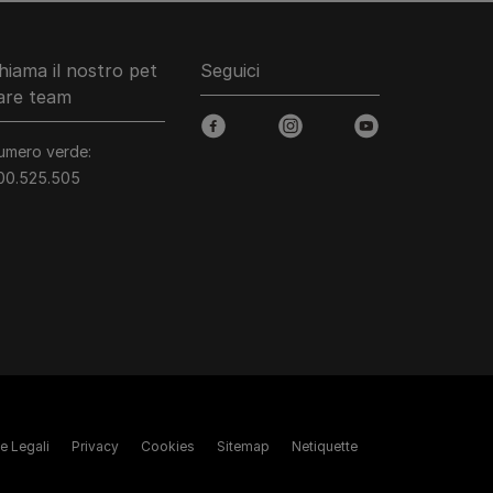
hiama il nostro pet
Seguici
are team
facebook
instagram
youtube
umero verde:
00.525.505
e Legali
Privacy
Cookies
Sitemap
Netiquette