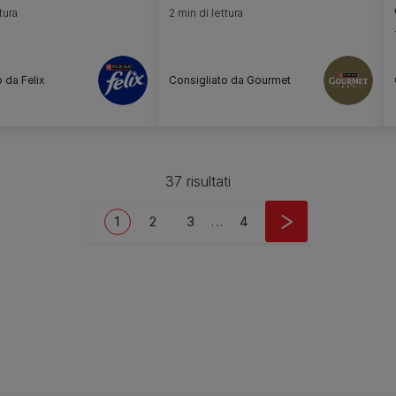
tura
2 min di lettura
 da Felix
Consigliato da Gourmet
37 risultati
Current page
Page
Page
Last page
1
2
3
…
4