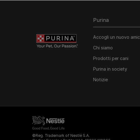
Purina
Accogli un nuovo ami
Chi siamo
Prodotti per cani
Purina in society​
Notizie
©Reg. Trademark of Nestlé S.A.