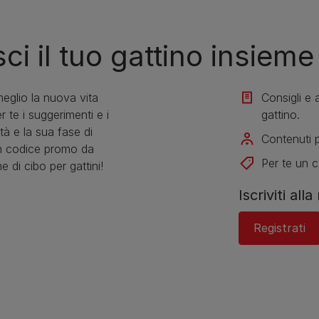
esci il tuo gattino insieme
 meglio la nuova vita
Consigli e a
er te i suggerimenti e i
gattino.
età e la sua fase di
Contenuti p
 un codice promo da
Per te un 
 di cibo per gattini!
Iscriviti all
Registrati