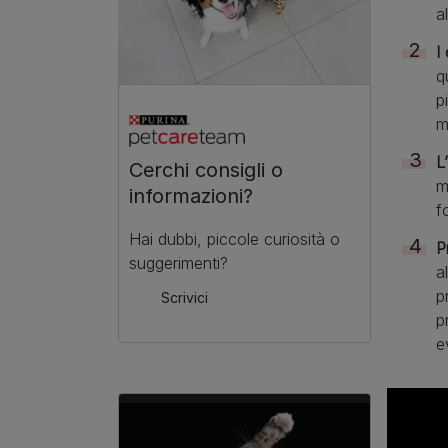
a
I
q
p
m
L
Cerchi consigli o
m
informazioni?
f
Hai dubbi, piccole curiosità o
P
suggerimenti?
a
p
Scrivici
p
e