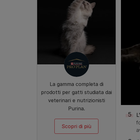
La gamma completa di
prodotti per gatti studiata dai
veterinari e nutrizionisti
Purina.
L
f
Scopri di più
a