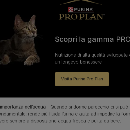
Scopri la gamma PRO
Nutrizione di alta qualità sviluppata 
un longevo benessere
Visita Purina Pro Plan
’importanza dell’acqua
- Quando si dorme parecchio ci si può 
ondamentale: rende più fluida l’urina e aiuta ad impedire la forma
vere sempre a disposizione acqua fresca e pulita da bere.