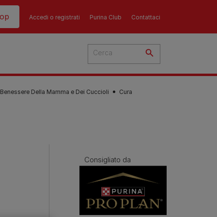
hop
Accedi o registrati
Purina Club
Contattaci
l Benessere Della Mamma e Dei Cuccioli
Cura
del
cato
Consigliato da
 i
 del
più
Consigli
Guida all'alimentazione
sull'alimentazione del
i
dei gatti​
ti
ù
cane​
re i
La dieta del tuo gatto è una
re?