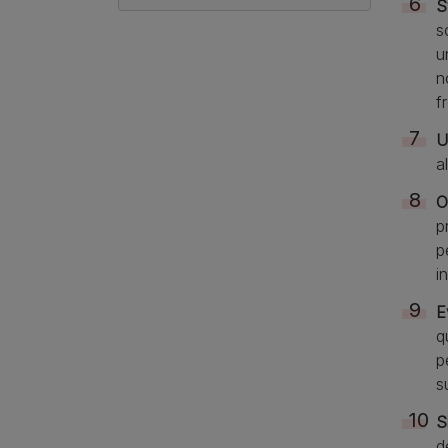
S
s
u
n
f
U
a
O
p
p
i
E
q
p
s
S
d