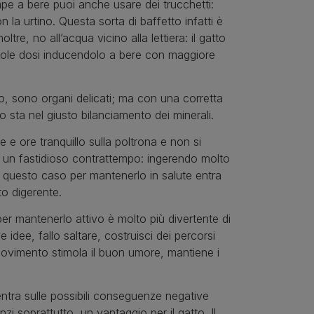
mpe a bere puoi anche usare dei trucchetti:
 la urtino. Questa sorta di baffetto infatti è
re, no all’acqua vicino alla lettiera: il gatto
iccole dosi inducendolo a bere con maggiore
tto, sono organi delicati; ma con una corretta
o sta nel giusto bilanciamento dei minerali.
 e ore tranquillo sulla poltrona e non si
n un fastidioso contrattempo: ingerendo molto
n questo caso per mantenerlo in salute entra
ato digerente.
 per mantenerlo attivo è molto più divertente di
 idee, fallo saltare, costruisci dei percorsi
l movimento stimola il buon umore, mantiene i
ntra sulle possibili conseguenze negative
zi soprattutto, un vantaggio per il gatto. Il