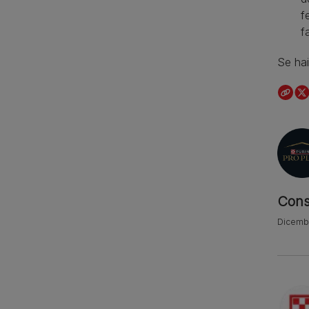
f
f
Se hai
Cons
Dicembr