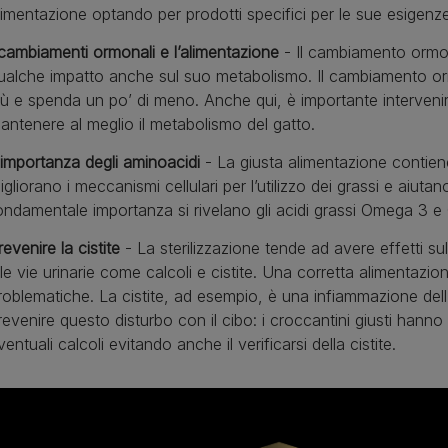
limentazione optando per prodotti specifici per le sue esigenze
 cambiamenti ormonali e l’alimentazione
- Il cambiamento ormon
ualche impatto anche sul suo metabolismo. Il cambiamento ormo
iù e spenda un po’ di meno. Anche qui, è importante interven
antenere al meglio il metabolismo del gatto.
’importanza degli aminoacidi
- La giusta alimentazione contiene
igliorano i meccanismi cellulari per l’utilizzo dei grassi e aiuta
ondamentale importanza si rivelano gli acidi grassi Omega 3 e 
revenire la cistite
- La sterilizzazione tende ad avere effetti 
lle vie urinarie come calcoli e cistite. Una corretta alimentazio
roblematiche. La cistite, ad esempio, è una infiammazione dell’
revenire questo disturbo con il cibo: i croccantini giusti hann
ventuali calcoli evitando anche il verificarsi della cistite.