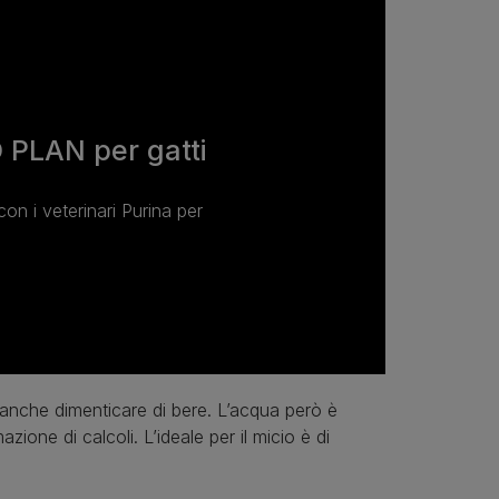
 PLAN per gatti
con i veterinari Purina per
anche dimenticare di bere. L’acqua però è
zione di calcoli. L’ideale per il micio è di