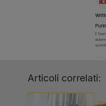
Writ
Purin
Il Team
aiutar
quotid
Articoli correlati: