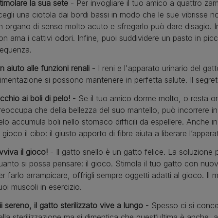
timolare la sua sete
- Per invogliare il tuo amico a quattro za
cegli una ciotola dai bordi bassi in modo che le sue vibrisse non
n organo di senso molto acuto e sfregarlo può dare disagio. Inolt
on ama i cattivi odori. Infine, puoi suddividere un pasto in p
requenza.
n aiuto alle funzioni renali
- I reni e l'apparato urinario del ga
limentazione si possono mantenere in perfetta salute. Il segret
cchio ai boli di pelo!
- Se il tuo amico dorme molto, o resta ore
reoccupa che della bellezza del suo mantello, può incorrere i
elo accumula boli nello stomaco difficili da espellere. Anche i
n gioco il cibo: il giusto apporto di fibre aiuta a liberare l’appar
vviva il gioco!
- Il gatto snello è un gatto felice. La soluzione
uanto si possa pensare: il gioco. Stimola il tuo gatto con nuove
er farlo arrampicare, offrigli sempre oggetti adatti al gioco. I
uoi muscoli in esercizio.
ii sereno, il gatto sterilizzato vive a lungo
- Spesso ci si conce
ella sterilizzazione ma si dimentica che quest’ultima è anche, an