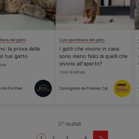
diana del gatto
Cura quotidiana del gatto
no: la prova della
I gatti che vivono in casa
el tuo gatto
sono meno felici di quelli che
vivono all'aperto?
tura
1 min di lettura
o da Pro Plan
Consigliato da Friskies Cat
37 risultati
Current page
Page
Page
Last page
1
2
3
…
4