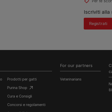
Per te scon
Iscriviti all
Registrati
For our partners
C
c
co
Prodotti per gatti
Veterinarians
N
Purina Shop
8
Cura e Consigli
Concorsi e regolamenti