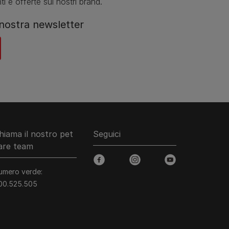
ti e offerte sui nostri brand.
a nostra newsletter
hiama il nostro pet
Seguici
are team
facebook
instagram
youtube
umero verde:
00.525.505