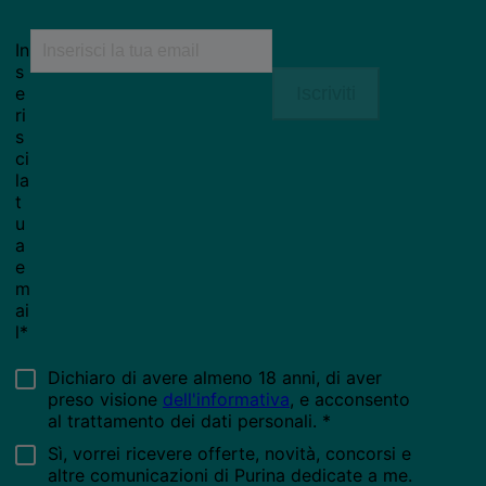
Seguici
facebook
instagram
youtube
Chiama il nostro pet care team
Numero verde: 800.525.505
Segnalazioni
Note Legali
Privacy
Cookies
Sitemap
Netiquette