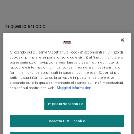
In questo articolo
Consigli per dare una pillola al gatto
Consigli per la sicurezza quando si somministra una compressa a un gatto
Cliccando sul pulsante "Accetta tutti i cookie" acconsenti all'utilizzo di
cookie di prima e terza parte (o tecnologie simili) al fine di migliorare la
Cosa fare quando non si riesce a somministrare al gatto una pillola con la mano
tua esperienza di navigazione web, fare valutazioni sui nostri utenti,
raccogliere informazioni utili per consentire a noi e ai nostri partner di
Usare un dispensatore di pillole
fornirti annunci personalizzati in base ai tuoi interessi. Scopri di più
sulla nostra informativa sulla privacy e imposta le tue preferenze
cliccando qui o in qualsiasi momento cliccando sul link "Impostazioni
Somministrare i farmaci con il cibo
cookie" sul nostro sito web.
Maggiori informazioni
Utilizzare un frantuma-pillole
Impostazioni cookie
Informatevi su altri eventuali metodi alternativi
Accetta tutti i cookie