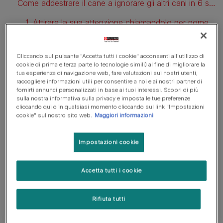
Come addestrare il cane a ignorare gli altri cani in 6 semplici passi
1. Attirare la sua attenzione chiamandolo per nome
2. Evitare i luoghi con molti cani
Cliccando sul pulsante "Accetta tutti i cookie" acconsenti all'utilizzo di
3. Distraetelo quando incontra altri cani
cookie di prima e terza parte (o tecnologie simili) al fine di migliorare la
tua esperienza di navigazione web, fare valutazioni sui nostri utenti,
4. La pratica è fondamentale
raccogliere informazioni utili per consentire a noi e ai nostri partner di
fornirti annunci personalizzati in base ai tuoi interessi. Scopri di più
sulla nostra informativa sulla privacy e imposta le tue preferenze
5. Offrire opportunità di gioco
cliccando qui o in qualsiasi momento cliccando sul link "Impostazioni
cookie" sul nostro sito web.
Maggiori informazioni
6. Utilizzare un guinzaglio lungo ed evitare di tirarlo.
Impostazioni cookie
Socializzazione
Accetta tutti i cookie
Rifiuta tutti