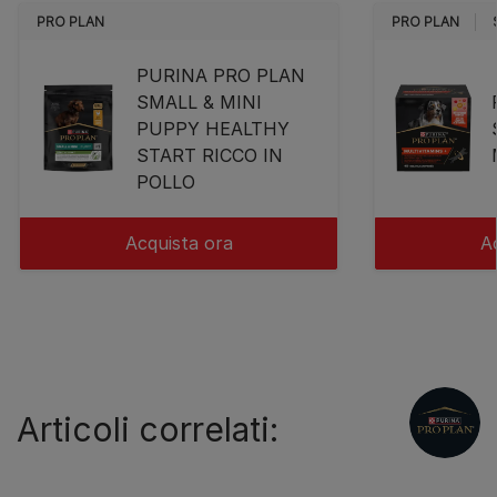
PRO PLAN
PRO PLAN
PURINA PRO PLAN
SMALL & MINI
PUPPY HEALTHY
START RICCO IN
POLLO
Acquista ora
A
Articoli correlati: