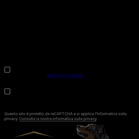
facebook
instagram
youtube
Chiama il nostro pet care team
Numero verde: 800.525.505
Segnalazioni
Note Legali
Privacy
Cookies
Sitemap
Netiquette
Questo sito è protetto da reCAPTCHA e si applica l’Informativa sulla
privacy.
Consulta la nostra informativa sulla privacy
.
©Reg. Trademark of Nestlé S.A.