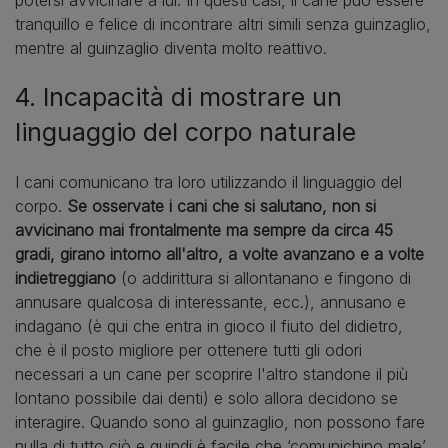
potersi avvicinare a lui. In questi casi, il cane può essere
tranquillo e felice di incontrare altri simili senza guinzaglio,
mentre al guinzaglio diventa molto reattivo.
4. Incapacità di mostrare un
linguaggio del corpo naturale
I cani comunicano tra loro utilizzando il linguaggio del
corpo.
Se osservate i cani che si salutano, non si
avvicinano mai frontalmente ma sempre da circa 45
gradi, girano intorno all'altro, a volte avanzano e a volte
indietreggiano
(o addirittura si allontanano e fingono di
annusare qualcosa di interessante, ecc.), annusano e
indagano (è qui che entra in gioco il fiuto del didietro,
che è il posto migliore per ottenere tutti gli odori
necessari a un cane per scoprire l'altro standone il più
lontano possibile dai denti) e solo allora decidono se
interagire. Quando sono al guinzaglio, non possono fare
nulla di tutto ciò e quindi è facile che ‘comunichino male’,