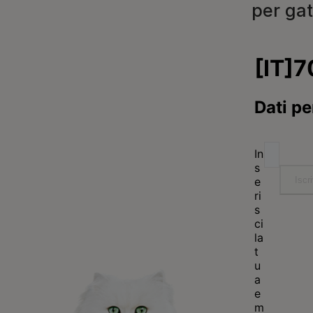
per gatt
Purina
Accogli un nuovo ami
Chi siamo
Prodotti per cani
Purina in society​
Notizie