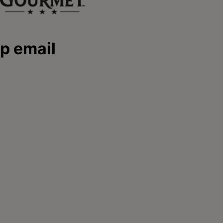
hiama il nostro pet
Seguici
are team
facebook
instagram
youtube
umero verde:
00.525.505