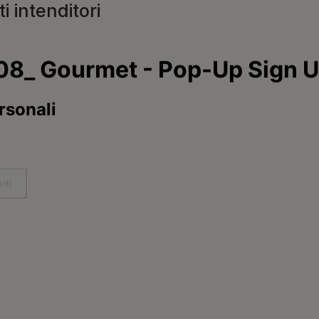
i intenditori
Registrati
For our partners
C
c
co
Prodotti per gatti
Veterinarians
N
Purina Shop
8
Cura e Consigli
Concorsi e regolamenti
Accessibilità