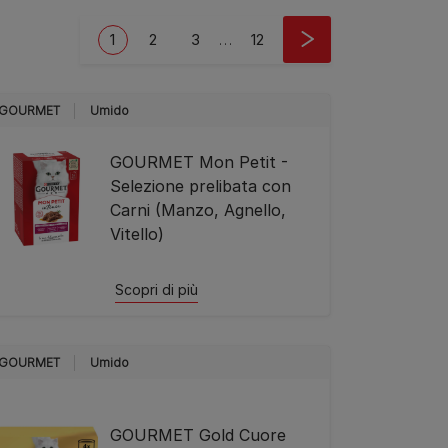
Pagination
Current page
Page
Page
Last page
1
2
3
…
12
GOURMET
Umido
GOURMET Mon Petit -
Selezione prelibata con
Carni (Manzo, Agnello,
Vitello)
Scopri di più
GOURMET
Umido
GOURMET Gold Cuore