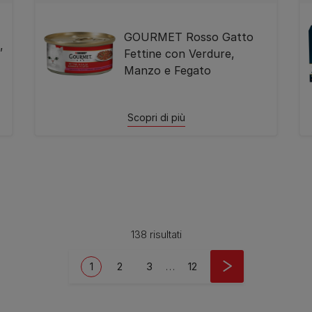
GOURMET Rosso Gatto
,
Fettine con Verdure,
Manzo e Fegato
Scopri di più
138 risultati
Current page
Page
Page
Last page
1
2
3
…
12