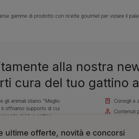
iverse gamme di prodotto con ricette gourmet per viziare il pala
tuitamente alla nostra ne
i cura del tuo gattino a
 gli animali stiano "Meglio
Consigli e a
ti offriamo supporto di cui
Contenuti p
 crescita del tuo gattino.
Per te scon
le ultime offerte, novità e concorsi
Iscriviti all