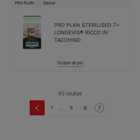
PRO PLAN
Secco
PRO PLAN STERILISED 7+
LONGEVIS® RICCO IN
TACCHINO
Scopri di più
83 risultati
Pagination
First page
Page
Page
Current page
1
…
5
6
7