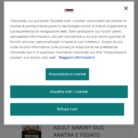
PRO PLAN
Secco
Cliccando sul pulsante "Accetta tutti i cookie" acconsenti all'utilizzo di
cookie di prima e terza parte (o tecnologie simili) al fine di migliorare la
tua esperienza di navigazione web, fare valutazioni sui nostri utenti,
PRO PLAN STERILISED
raccogliere informazioni utili per consentire a noi e ai nostri partner di
ADULT 1+ VITAL
fornirti annunci personalizzati in base ai tuoi interessi. Scopri di più
sulla nostra informativa sulla privacy e imposta le tue preferenze
FUNCTIONS RICCO IN
cliccando qui o in qualsiasi momento cliccando sul link "Impostazioni
SALMONE
cookie" sul nostro sito web.
Maggiori informazioni
Impostazioni cookie
Scopri di più
Accetta tutti i cookie
PRO PLAN
Secco
Rifiuta tutti
PRO PLAN STERILIZED
ADULT SAVORY DUO
ANATRA E FEGATO