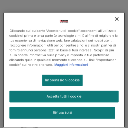
PURINA ONE
Secco
Cliccando sul pulsante "Accetta tutti i cookie" acconsenti all'utilizzo di
PURINA ONE BIFENSIS
cookie di prima e terza parte (o tecnologie simili) al fine di migliorare la
tua esperienza di navigazione web, fare valutazioni sui nostri utenti,
Crocchette Gatto Delicate
raccogliere informazioni utili per consentire a noi e ai nostri partner di
Ricco in Tacchino e Riso
fornirti annunci personalizzati in base ai tuoi interessi. Scopri di più
sulla nostra informativa sulla privacy e imposta le tue preferenze
cliccando qui o in qualsiasi momento cliccando sul link "Impostazioni
cookie" sul nostro sito web.
Maggiori informazioni
Scopri di più
Impostazioni cookie
PRO PLAN
Secco
Accetta tutti i cookie
PRO PLAN ADULT
Rifiuta tutti
1+DELICATE DIGESTION
RICCO IN TACCHINO