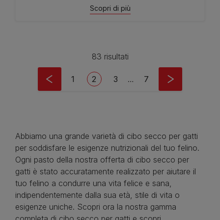
Scopri di più
83 risultati
Pagination
Page
Current page
Page
Last page
1
2
3
…
7
Abbiamo una grande varietà di cibo secco per gatti
per soddisfare le esigenze nutrizionali del tuo felino.
Ogni pasto della nostra offerta di cibo secco per
gatti è stato accuratamente realizzato per aiutare il
tuo felino a condurre una vita felice e sana,
indipendentemente dalla sua età, stile di vita o
esigenze uniche. Scopri ora la nostra gamma
completa di cibo secco per gatti e scopri