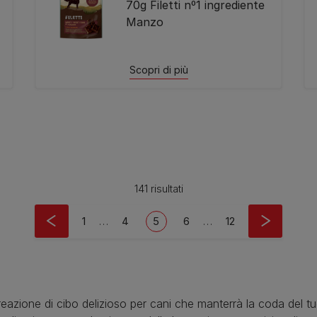
70g Filetti nº1 ingrediente
Manzo
Scopri di più
141 risultati
First page
Page
Current page
Page
Last page
1
…
4
5
6
…
12
reazione di cibo delizioso per cani che manterrà la coda del