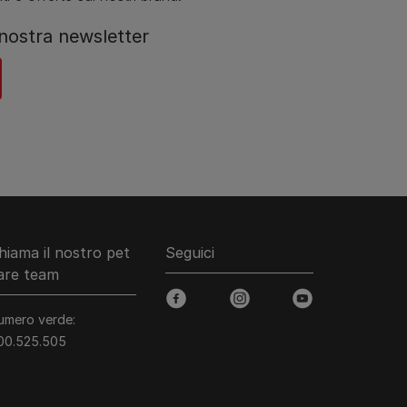
a nostra newsletter
hiama il nostro pet
Seguici
are team
facebook
instagram
youtube
umero verde:
00.525.505