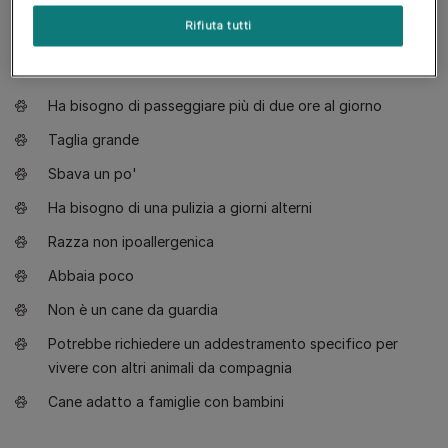
Richiede un adeguato addestramento
Rifiuta tutti
Preferisce passeggiate energiche con qualche esercizio
fisico
Ha bisogno di passeggiare più di due ore al giorno
Taglia grande
Sbava un po'
Ha bisogno di una pulizia a giorni alterni
Razza non ipoallergenica
Abbaia poco
Non è un cane da guardia
Potrebbe richiedere un addestramento specifico per
vivere con altri animali da compagnia
Cane adatto a famiglie con bambini