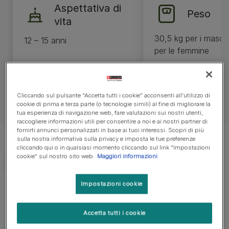
Aspettativa di
Peso
vita
30,5 kg per i masch
12 – 15 anni
per le femmine
Cliccando sul pulsante "Accetta tutti i cookie" acconsenti all'utilizzo di
cookie di prima e terza parte (o tecnologie simili) al fine di migliorare la
tua esperienza di navigazione web, fare valutazioni sui nostri utenti,
raccogliere informazioni utili per consentire a noi e ai nostri partner di
fornirti annunci personalizzati in base ai tuoi interessi. Scopri di più
sulla nostra informativa sulla privacy e imposta le tue preferenze
cliccando qui o in qualsiasi momento cliccando sul link "Impostazioni
cookie" sul nostro sito web.
Maggiori informazioni
Impostazioni cookie
Cosa ti serve sapere
Accetta tutti i cookie
Cane adatto a proprietari con un po' di esperienza