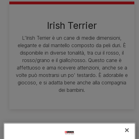
Irish Terrier
L'Irish Terrier è un cane di medie dimensioni,
elegante e dal mantello composto da peli duri. È
disponibile in diverse tonalità, tra cui il rosso, il
rosso/grano e il giallo/rosso. Questo cane è
affettuoso e ama ricevere attenzioni, anche se a
volte può mostrarsi un po' testardo. È adorabile e
giocoso, e si adatta bene anche alla compagnia
dei bambini.