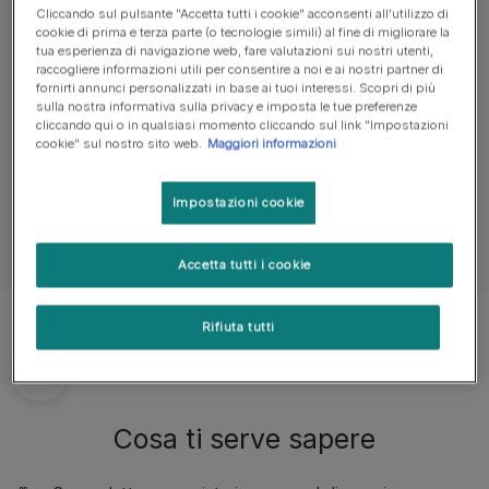
Cliccando sul pulsante "Accetta tutti i cookie" acconsenti all'utilizzo di
cookie di prima e terza parte (o tecnologie simili) al fine di migliorare la
Aspettativa di
Peso
tua esperienza di navigazione web, fare valutazioni sui nostri utenti,
vita
raccogliere informazioni utili per consentire a noi e ai nostri partner di
fornirti annunci personalizzati in base ai tuoi interessi. Scopri di più
11-12kg
sulla nostra informativa sulla privacy e imposta le tue preferenze
13-15 anni
cliccando qui o in qualsiasi momento cliccando sul link "Impostazioni
cookie" sul nostro sito web.
Maggiori informazioni
Impostazioni cookie
Accetta tutti i cookie
Rifiuta tutti
Cosa ti serve sapere