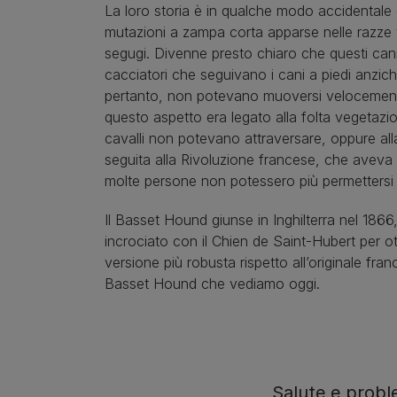
La loro storia è in qualche modo accidentale 
mutazioni a zampa corta apparse nelle razze tr
segugi. Divenne presto chiaro che questi cani 
cacciatori che seguivano i cani a piedi anzich
pertanto, non potevano muoversi velocemen
questo aspetto era legato alla folta vegetazio
cavalli non potevano attraversare, oppure all
seguita alla Rivoluzione francese, che aveva 
molte persone non potessero più permettersi i
Il Basset Hound giunse in Inghilterra nel 1866
incrociato con il Chien de Saint-Hubert per o
versione più robusta rispetto all’originale fran
Basset Hound che vediamo oggi.
Salute e prob