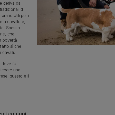
e deriva da
adizionali di
erano utili per i
é a cavallo e,
te. Spesso
ne, che i
a povertà
fatto sì che
 cavalli.
, dove fu
ttenere una
cese: questo è il
lemi comuni