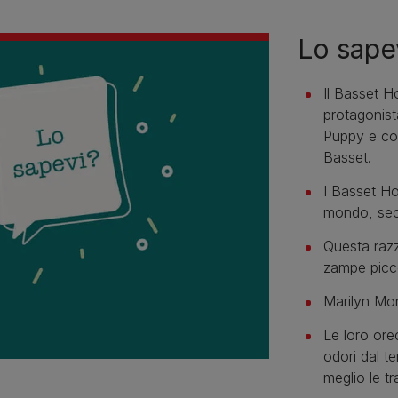
Lo sape
Il Basset H
protagonist
Puppy e co
Basset.
I Basset Ho
mondo, seco
Questa razz
zampe picc
Marilyn Mo
Le loro ore
odori dal te
meglio le tr