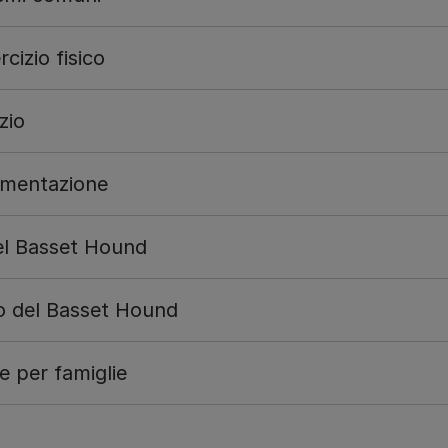
cizio fisico
zio
limentazione
el Basset Hound
 del Basset Hound
ze per famiglie