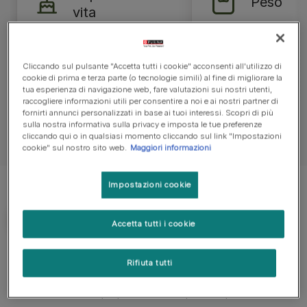
Peso
vita
25-28 kg per i masc
10-12 anni
23 kg per le femmin
Cliccando sul pulsante "Accetta tutti i cookie" acconsenti all'utilizzo di
cookie di prima e terza parte (o tecnologie simili) al fine di migliorare la
tua esperienza di navigazione web, fare valutazioni sui nostri utenti,
raccogliere informazioni utili per consentire a noi e ai nostri partner di
fornirti annunci personalizzati in base ai tuoi interessi. Scopri di più
sulla nostra informativa sulla privacy e imposta le tue preferenze
cliccando qui o in qualsiasi momento cliccando sul link "Impostazioni
cookie" sul nostro sito web.
Maggiori informazioni
Impostazioni cookie
Accetta tutti i cookie
Cosa ti serve sapere
Rifiuta tutti
Cane adatto a proprietari con un po' di esperienza