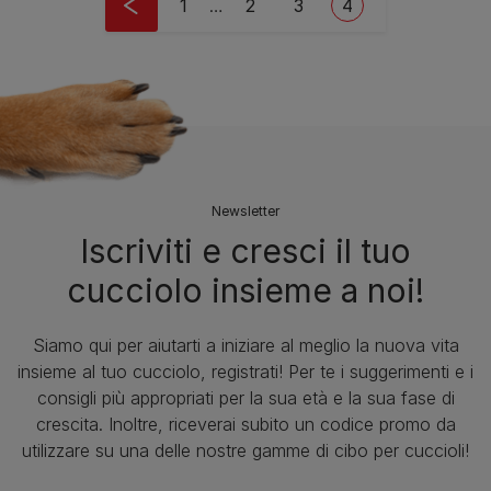
First page
Page
Page
Current page
1
…
2
3
4
Newsletter
Iscriviti e cresci il tuo
cucciolo insieme a noi!
Siamo qui per aiutarti a iniziare al meglio la nuova vita
insieme al tuo cucciolo, registrati! Per te i suggerimenti e i
consigli più appropriati per la sua età e la sua fase di
crescita. Inoltre, riceverai subito un codice promo da
utilizzare su una delle nostre gamme di cibo per cuccioli!