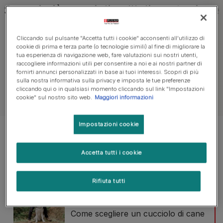
Scopri più consigli sull'alimentazione
Cliccando sul pulsante "Accetta tutti i cookie" acconsenti all'utilizzo di
Adottare un cane
Nomi per cani
Tipi 
cookie di prima e terza parte (o tecnologie simili) al fine di migliorare la
tua esperienza di navigazione web, fare valutazioni sui nostri utenti,
raccogliere informazioni utili per consentire a noi e ai nostri partner di
fornirti annunci personalizzati in base ai tuoi interessi. Scopri di più
sulla nostra informativa sulla privacy e imposta le tue preferenze
cliccando qui o in qualsiasi momento cliccando sul link "Impostazioni
Vedi tutti i consigli trovare un nuovo pet
cookie" sul nostro sito web.
Maggiori informazioni
Impostazioni cookie
Stai visualizzando 3 di 39 risultati
Accetta tutti i cookie
Articoli di tendenza
Rifiuta tutti
Adottare un cane
Come scegliere un cucciolo di cane