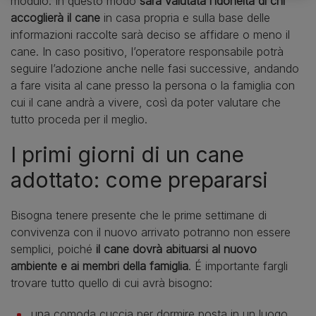
modulo. In questo modo
sarà valutata l’idoneità di chi
accoglierà il cane
in casa propria e sulla base delle
informazioni raccolte sarà deciso se affidare o meno il
cane. In caso positivo, l’operatore responsabile potrà
seguire l’adozione anche nelle fasi successive, andando
a fare visita al cane presso la persona o la famiglia con
cui il cane andrà a vivere, così da poter valutare che
tutto proceda per il meglio.
I primi giorni di un cane
adottato: come prepararsi
Bisogna tenere presente che le prime settimane di
convivenza con il nuovo arrivato potranno non essere
semplici, poiché
il cane dovrà abituarsi al nuovo
ambiente e ai membri della famiglia
. É importante fargli
trovare tutto quello di cui avrà bisogno:
una comoda cuccia per dormire posta in un luogo