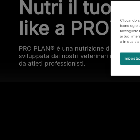
Nutri il tuo pe
Tipi di cane
Piccola
Salute dei cuccioli
Guida alle razze
Grande
Gruppi di razze
like a PRO™
Cliccando su
tecnologie s
raccogliere 
ai tuoi inte
o in qualsi
PRO PLAN® è una nutrizione di alta quali
sviluppata dai nostri veterinari nutrizionis
Impostaz
da atleti professionisti.