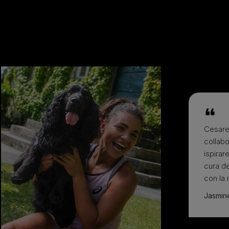
Cesare 
collab
ispirar
cura de
con la
Jasmine