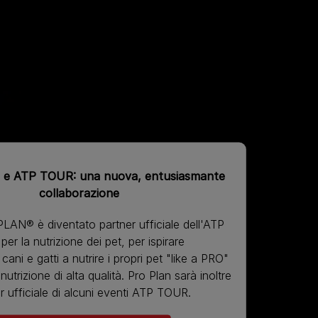
e ATP TOUR: una nuova, entusiasmante
collaborazione
LAN® è diventato partner ufficiale dell'ATP
per la nutrizione dei pet, per ispirare
i cani e gatti a nutrire i propri pet "like a PRO"
utrizione di alta qualità. Pro Plan sarà inoltre
r ufficiale di alcuni eventi ATP TOUR.