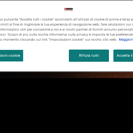
t
Tipi di gatto
Pro Plan Veterinary Diets
Pro Plan Veterinary Diets
Vedi tutti gli articoli sui gat
Vedi tutti i consigli nutrizio
Vedi tutti i consigli nutrizi
Guida alle razze
Purina One
Purina One
Trova il nome per il tuo gatto
Vedi tutti i brand
Vedi tutti i nostri brand
l pulsante "Accetta tutti i cookie" acconsenti all'utilizzo di cookie di prima e terza p
imili) al fine di migliorare la tua esperienza di navigazione web, fare valutazioni sui n
informazioni utili per consentire a noi e ai nostri partner di fornirti annunci personal
ressi. Scopri di più sulla nostra informativa sulla privacy e imposta le tue preferenz
asi momento cliccando sul link "Impostazioni cookie" sul nostro sito web.
Maggiori
tà
ti, e scelta
ioni cookie
Rifiuta tutti
Accetta t