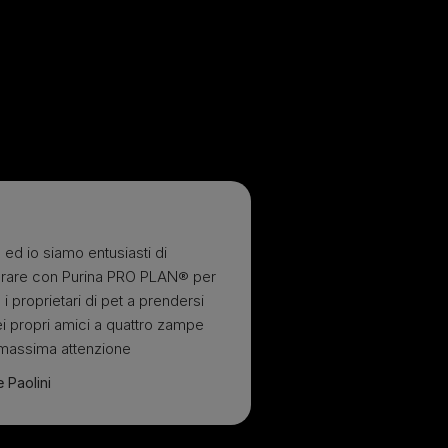
ed io siamo entusiasti di
orare con Purina PRO PLAN® per
e i proprietari di pet a prendersi
i propri amici a quattro zampe
 massima attenzione
 Paolini