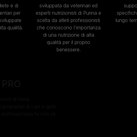
ete e di
sviluppata da veterinari ed
suppo
ntari per
esperti nutrizionisti di Purina e
specifich
sviluppate
scelta da atleti professionisti
lungo term
lta qualità.
che conoscono l'importanza
di una nutrizione di alta
qualità per il proprio
benessere.
i PRO
nisti di fama
 proprietari di cani e gatti
a professionista fa con sé