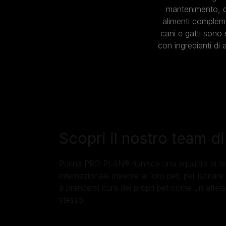
mantenimento, di
alimenti compleme
cani e gatti sono 
con ingredienti di a
Scopri il nostro team d
Purina PRO PLAN® riunisce una squadra di ten
internazionale insieme ai loro pet, per ispirare i
a prendersi cura dei propri pet come un atlet
stesso