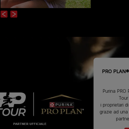
Previous
Next
PRO PLAN® 
Purina PRO P
Tour 
i proprietari d
grazie ad una n
partne