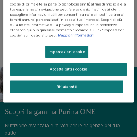
cookie di prima e terza parte (o tecnologie simili) al fine di migliorare la
Problemi della pelle dovute ai parassiti nel gatto
tua esperienza di navigazione web, fare valutazioni sui nostri utenti,
raccogliere informazioni utili per consentire a noi e ai nostri partner di
Allergie della pelle nel gatto
fornirti annunci personalizzati in base ai tuoi interessi. Scopri di più
sulla nostra informativa sulla privacy e imposta le tue preferenze
Diagnosi delle allergie cutanee del gatto
cliccando qui o in qualsiasi momento cliccando sul link "Impostazioni
cookie" sul nostro sito web.
Maggiori informazioni
Cura delle allergie cutanee del gatto
Impostazioni cookie
Accetta tutti i cookie
Rifiuta tutti
Scopri la gamma Purina ONE
Nutrizione avanzata e mirata per le esigenze del tuo
gatto.