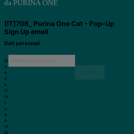
da PURINA ONE
Purina
For our partners
Seguici
facebook
instagram
youtube
Chiama il nostro pet care team
Numero verde: 800.525.505