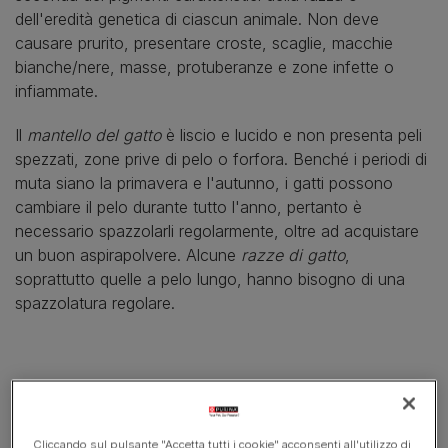
dell'eredità genetica di ciascun animale. Non deve
causare prurito, presentare croste, scaglie, macchie
bianche/nere, masse, protuberanze e zone infette o
infiammate.
Il
mantello del gatto
è liscio e lucido e non presenta peli
spezzati, zone prive di pelo o forfora. Benché i periodi di
muta siano la primavera e l'autunno, i gatti possono
cambiare il pelo durante tutto l'anno, pertanto è
necessario spazzolarli regolarmente, oltre ad acquistare
un buon aspirapolvere. Alcune
razze di gatto
,
soprattutto quelle a pelo lungo, hanno bisogno di una
spazzolatura regolare.
In questo articolo
Pelle secca nel gatto
Cliccando sul pulsante "Accetta tutti i cookie" acconsenti all'utilizzo di