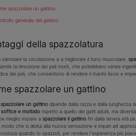
me spazzolare un gattino
ntrollo generale del gattino
taggi della spazzolatura
a stimolare la circolazione e a migliorare il tono muscolare,
spa
amite la rimozione dei peli morti, che potrebbero venire ingerit
adice dei peli, che consentono di rendere il manto liscio e imper
e spazzolare un gattino
spazzolare un gattino
dipende dalla razza e dalla lunghezza de
,
soffice e morbido
rispetto a quello dei gatti adulti, ma diven
e meglio iniziare a
spazzolare il gattino
fin dalla tenera età pi
n modo che si abitui alla nuova sensazione e impari ad apprezza
ivolosa quando lo spazzoli, per rendere l'esperienza più piac