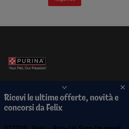
Ricevi le ultime offerte, novità e
concorsi da Felix
Purina
For our partners