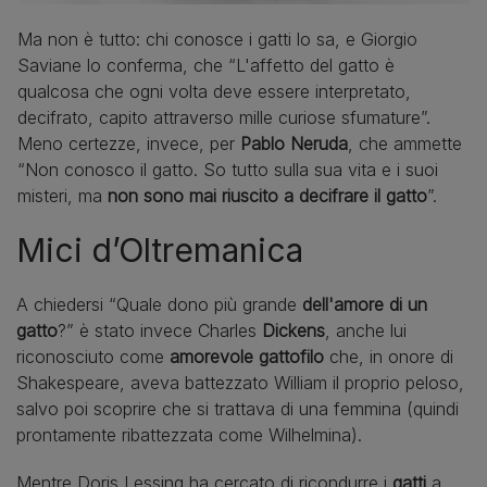
Ma non è tutto: chi conosce i gatti lo sa, e Giorgio
Saviane lo conferma, che “L'affetto del gatto è
qualcosa che ogni volta deve essere interpretato,
decifrato, capito attraverso mille curiose sfumature”.
Meno certezze, invece, per
Pablo Neruda
, che ammette
“Non conosco il gatto. So tutto sulla sua vita e i suoi
misteri, ma
non sono mai riuscito a decifrare il gatto
”.
Mici d’Oltremanica
A chiedersi “Quale dono più grande
dell'amore di un
gatto
?” è stato invece Charles
Dickens
, anche lui
riconosciuto come
amorevole gattofilo
che, in onore di
Shakespeare, aveva battezzato William il proprio peloso,
salvo poi scoprire che si trattava di una femmina (quindi
prontamente ribattezzata come Wilhelmina).
Mentre Doris Lessing ha cercato di ricondurre i
gatti
a