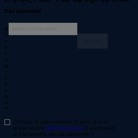
Seguici
facebook
instagram
youtube
Chiama il nostro pet care team
Numero verde: 800.525.505
Segnalazioni
Note Legali
Privacy
Cookies
Sitemap
Netiquette