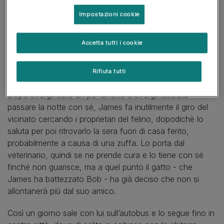
Impostazioni cookie
Accetta tutti i cookie
È qui che incontra un bellissimo gattone randagio di
colore rosso con gli occhi verdi, che gli si intrufola in
Rifiuta tutti
casa e gli mangia i cereali.
Dopo avergli dato un po’ di latte a avergli lasciato
passare la notte con sé, James fa inutilmente il giro del
vicinato cercando i proprietari del felino, dopodichè lo
saluta per poi ritrovarlo la sera fuori di casa ferito,
probabilmente a causa di una zuffa. Lo porta dal
veterinario, quindi se ne prende cura e lo tiene con sé
finché non guarisce, ma a quel punto il gatto - che
James ha battezzato Bob - ha già deciso che non si
allontanerà più dal suo amico.
Così un giorno sale con lui sull’autobus e lo segue fino in