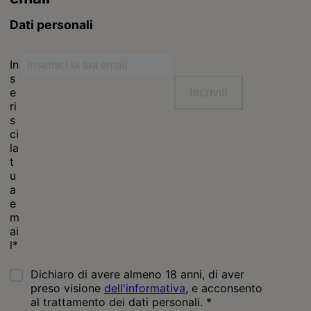
For our partners
Seguici
facebook
instagram
youtube
Chiama il nostro pet care team
Numero verde: 800.525.505
Segnalazioni
Note Legali
Privacy
Cookies
Sitemap