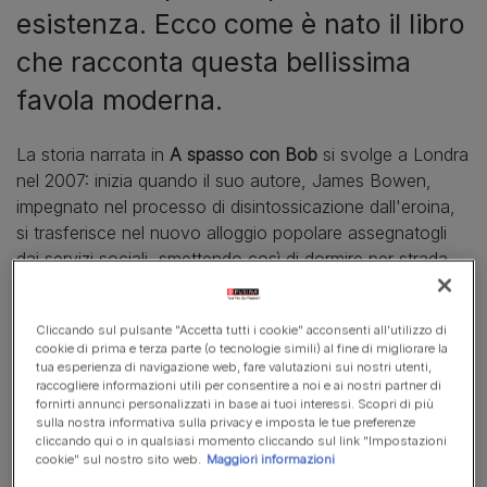
esistenza. Ecco come è nato il libro
che racconta questa bellissima
favola moderna.
La storia narrata in
A spasso con Bob
si svolge a Londra
nel 2007: inizia quando il suo autore, James Bowen,
impegnato nel processo di disintossicazione dall'eroina,
si trasferisce nel nuovo alloggio popolare assegnatogli
dai servizi sociali, smettendo così di dormire per strada.
Cliccando sul pulsante "Accetta tutti i cookie" acconsenti all'utilizzo di
cookie di prima e terza parte (o tecnologie simili) al fine di migliorare la
tua esperienza di navigazione web, fare valutazioni sui nostri utenti,
raccogliere informazioni utili per consentire a noi e ai nostri partner di
fornirti annunci personalizzati in base ai tuoi interessi. Scopri di più
sulla nostra informativa sulla privacy e imposta le tue preferenze
cliccando qui o in qualsiasi momento cliccando sul link "Impostazioni
cookie" sul nostro sito web.
Maggiori informazioni