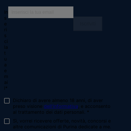
Seguici
facebook
instagram
youtube
Chiama il nostro pet care team
Numero verde: 800.525.505
Segnalazioni
Note Legali
Privacy
Cookies
Sitemap
Netiquette