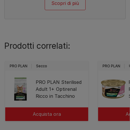
Scopri di più
Prodotti correlati:
PRO PLAN
Secco
PRO PLAN
PRO PLAN Sterilised
Adult 1+ Optirenal
Ricco in Tacchino
Acquista ora
A