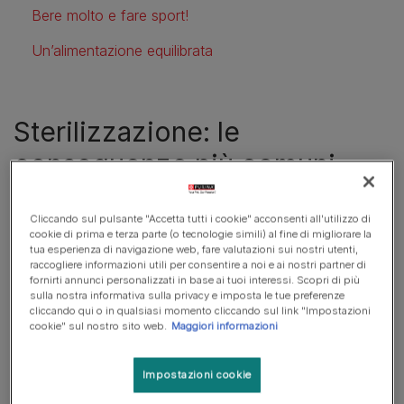
Bere molto e fare sport!
Un’alimentazione equilibrata
Sterilizzazione: le
conseguenze più comuni
I gatti, dopo la sterilizzazione, tendono a
diventare più
Cliccando sul pulsante "Accetta tutti i cookie" acconsenti all'utilizzo di
tranquilli
e più coccoloni, non sentono più l’urgenza di
cookie di prima e terza parte (o tecnologie simili) al fine di migliorare la
tua esperienza di navigazione web, fare valutazioni sui nostri utenti,
scappare di casa e si abituano con più facilità a una
raccogliere informazioni utili per consentire a noi e ai nostri partner di
normale vita da appartamento.
Aumenta
inoltre
il loro
fornirti annunci personalizzati in base ai tuoi interessi. Scopri di più
appetito
, che sarà tutto da controllare attraverso un
sulla nostra informativa sulla privacy e imposta le tue preferenze
cliccando qui o in qualsiasi momento cliccando sul link "Impostazioni
nuovo schema alimentare bilanciato.
cookie" sul nostro sito web.
Maggiori informazioni
Si assiste poi ad una diminuzione dell'
ormone tiroideo
,
Impostazioni cookie
che regola il loro metabolismo e, proprio per questo, è
possibile che il gatto di casa vada incontro ad