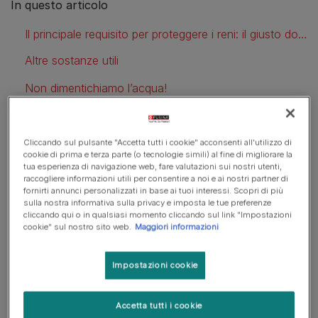
In questo articolo
Il principale requisito per proteggere i reni: il giusto dosaggio di proteine animali
Altre sostanze utili
Non dimentichiamo l’acqua!
Cliccando sul pulsante "Accetta tutti i cookie" acconsenti all'utilizzo di
Il principale requisito per
cookie di prima e terza parte (o tecnologie simili) al fine di migliorare la
tua esperienza di navigazione web, fare valutazioni sui nostri utenti,
proteggere i reni: il giusto
raccogliere informazioni utili per consentire a noi e ai nostri partner di
fornirti annunci personalizzati in base ai tuoi interessi. Scopri di più
dosaggio di proteine animali
sulla nostra informativa sulla privacy e imposta le tue preferenze
cliccando qui o in qualsiasi momento cliccando sul link "Impostazioni
cookie" sul nostro sito web.
Maggiori informazioni
L’alimentazione adatta a proteggere la salute del gatto e
in particolare l’apparato urinario deve avere un
corretto
Impostazioni cookie
dosaggio di proteine animali
. Il fattore chiave sta nella
quantità
e nella
qualità
delle proteine contenute nel cibo
per gatti: da un lato queste vanno ridotte per evitare di
Accetta tutti i cookie