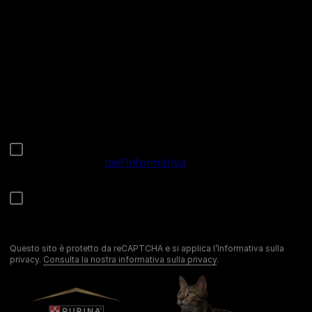
Chiama il nostro pet care team
Numero verde: 800.525.505
Segnalazioni
Note Legali
Privacy
Cookies
Sitemap
Netiquette
Questo sito è protetto da reCAPTCHA e si applica l’Informativa sulla
privacy.
Consulta la nostra informativa sulla privacy
.
©Reg. Trademark of Nestlé S.A.