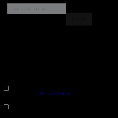
Seguici
facebook
instagram
youtube
Chiama il nostro pet care team
Numero verde: 800.525.505
Segnalazioni
Note Legali
Privacy
Cookies
Sitemap
Netiquette