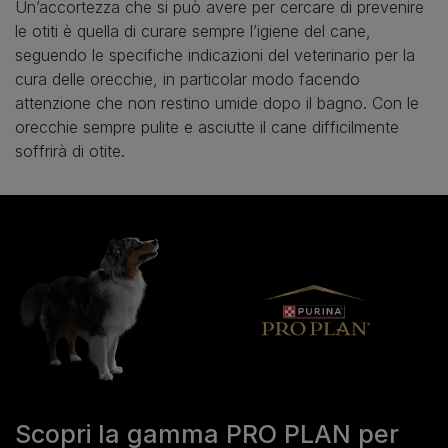
Un’accortezza che si può avere per cercare di prevenire
le otiti è quella di curare sempre l’igiene del cane,
seguendo le specifiche indicazioni del veterinario per la
cura delle orecchie, in particolar modo facendo
attenzione che non restino umide dopo il bagno. Con le
orecchie sempre pulite e asciutte il cane difficilmente
soffrirà di otite.
Scopri la gamma PRO PLAN per